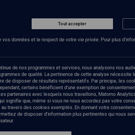
Tout accepter
 vos données et le respect de votre vie privée. Pour plus d’inf
Abonnez-vous à notre newsletter
ontinue de nos programmes et services, nous analysons nos audi
rogrammes de qualité. La pertinence de cette analyse nécessite 
Envoyer
tre de disposer de résultats représentatifs. Par principe, les c
ependant, certains bénéficient d’une exemption de consentement
Les partenaires avec lesquels nous travaillons, Matomo Analyti
 qui signifie que, même si vous ne nous accordez pas votre con
tés au travers des cookies exemptés. En donnant votre consente
ettez de disposer d’information plus pertinentes qui nous seron
sateur.
es
Qui sommes-nous ?
La rédaction