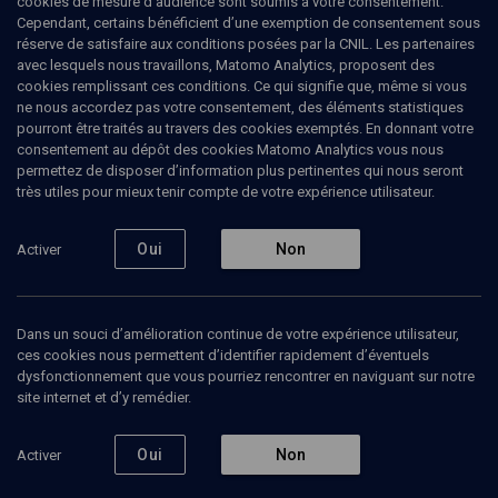
cookies de mesure d’audience sont soumis à votre consentement.
Cependant, certains bénéficient d’une exemption de consentement sous
réserve de satisfaire aux conditions posées par la CNIL. Les partenaires
avec lesquels nous travaillons, Matomo Analytics, proposent des
cookies remplissant ces conditions. Ce qui signifie que, même si vous
ne nous accordez pas votre consentement, des éléments statistiques
pourront être traités au travers des cookies exemptés. En donnant votre
consentement au dépôt des cookies Matomo Analytics vous nous
permettez de disposer d’information plus pertinentes qui nous seront
Abonnez-vous à notre newsletter
très utiles pour mieux tenir compte de votre expérience utilisateur.
Oui
Non
Activer
Envoyer
Dans un souci d’amélioration continue de votre expérience utilisateur,
ces cookies nous permettent d’identifier rapidement d’éventuels
dysfonctionnement que vous pourriez rencontrer en naviguant sur notre
site internet et d’y remédier.
Nos Chaines
Qui sommes-nous ?
Oui
Non
Activer
Société
La rédaction