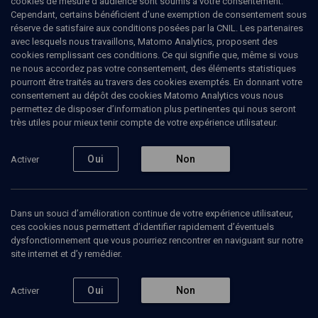
cookies de mesure d’audience sont soumis à votre consentement.
Cependant, certains bénéficient d’une exemption de consentement sous
réserve de satisfaire aux conditions posées par la CNIL. Les partenaires
avec lesquels nous travaillons, Matomo Analytics, proposent des
cookies remplissant ces conditions. Ce qui signifie que, même si vous
ne nous accordez pas votre consentement, des éléments statistiques
pourront être traités au travers des cookies exemptés. En donnant votre
consentement au dépôt des cookies Matomo Analytics vous nous
permettez de disposer d’information plus pertinentes qui nous seront
Abonnez-vous à notre newsletter
très utiles pour mieux tenir compte de votre expérience utilisateur.
Oui
Non
Activer
Envoyer
Dans un souci d’amélioration continue de votre expérience utilisateur,
ces cookies nous permettent d’identifier rapidement d’éventuels
dysfonctionnement que vous pourriez rencontrer en naviguant sur notre
site internet et d’y remédier.
Nos Chaines
Qui sommes-nous ?
Oui
Non
Activer
Société
La rédaction