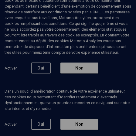
cookies de mesure d’audience sont soumis à votre consentement.
Cependant, certains bénéficient d’une exemption de consentement sous
réserve de satisfaire aux conditions posées par la CNIL. Les partenaires
avec lesquels nous travaillons, Matomo Analytics, proposent des
cookies remplissant ces conditions. Ce qui signifie que, même si vous
ne nous accordez pas votre consentement, des éléments statistiques
pourront être traités au travers des cookies exemptés. En donnant votre
consentement au dépôt des cookies Matomo Analytics vous nous
permettez de disposer d’information plus pertinentes qui nous seront
Abonnez-vous à notre newsletter
très utiles pour mieux tenir compte de votre expérience utilisateur.
Oui
Non
Activer
Envoyer
Dans un souci d’amélioration continue de votre expérience utilisateur,
ces cookies nous permettent d’identifier rapidement d’éventuels
dysfonctionnement que vous pourriez rencontrer en naviguant sur notre
site internet et d’y remédier.
Nos Chaines
Qui sommes-nous ?
Oui
Non
Activer
Société
La rédaction