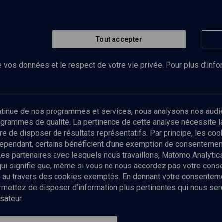
Tout accepter
 vos données et le respect de votre vie privée. Pour plus d’inf
Abonnez-vous à notre newsletter
ontinue de nos programmes et services, nous analysons nos audi
rogrammes de qualité. La pertinence de cette analyse nécessite 
Envoyer
tre de disposer de résultats représentatifs. Par principe, les c
ependant, certains bénéficient d’une exemption de consentement
Les partenaires avec lesquels nous travaillons, Matomo Analyti
 qui signifie que, même si vous ne nous accordez pas votre con
tés au travers des cookies exemptés. En donnant votre consente
ettez de disposer d’information plus pertinentes qui nous seron
sateur.
es
Qui sommes-nous ?
La rédaction