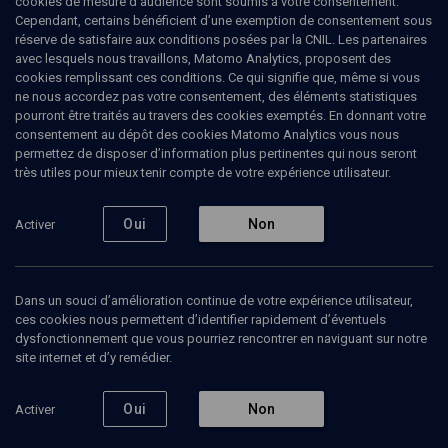
cookies de mesure d’audience sont soumis à votre consentement.
Cependant, certains bénéficient d’une exemption de consentement sous
réserve de satisfaire aux conditions posées par la CNIL. Les partenaires
avec lesquels nous travaillons, Matomo Analytics, proposent des
cookies remplissant ces conditions. Ce qui signifie que, même si vous
ne nous accordez pas votre consentement, des éléments statistiques
pourront être traités au travers des cookies exemptés. En donnant votre
consentement au dépôt des cookies Matomo Analytics vous nous
permettez de disposer d’information plus pertinentes qui nous seront
Abonnez-vous à notre newsletter
très utiles pour mieux tenir compte de votre expérience utilisateur.
Oui
Non
Activer
Envoyer
Dans un souci d’amélioration continue de votre expérience utilisateur,
ces cookies nous permettent d’identifier rapidement d’éventuels
dysfonctionnement que vous pourriez rencontrer en naviguant sur notre
site internet et d’y remédier.
Nos Chaines
Qui sommes-nous ?
Oui
Non
Activer
Société
La rédaction