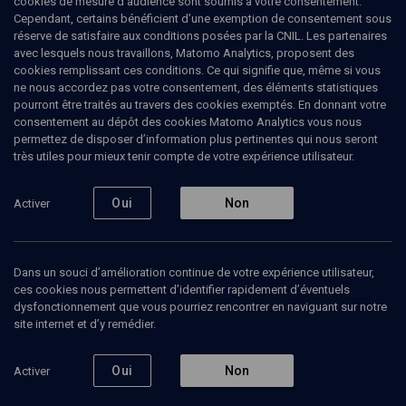
cookies de mesure d’audience sont soumis à votre consentement.
Cependant, certains bénéficient d’une exemption de consentement sous
réserve de satisfaire aux conditions posées par la CNIL. Les partenaires
avec lesquels nous travaillons, Matomo Analytics, proposent des
cookies remplissant ces conditions. Ce qui signifie que, même si vous
ne nous accordez pas votre consentement, des éléments statistiques
pourront être traités au travers des cookies exemptés. En donnant votre
consentement au dépôt des cookies Matomo Analytics vous nous
permettez de disposer d’information plus pertinentes qui nous seront
Abonnez-vous à notre newsletter
très utiles pour mieux tenir compte de votre expérience utilisateur.
Oui
Non
Activer
Envoyer
Dans un souci d’amélioration continue de votre expérience utilisateur,
ces cookies nous permettent d’identifier rapidement d’éventuels
dysfonctionnement que vous pourriez rencontrer en naviguant sur notre
site internet et d’y remédier.
Nos Chaines
Qui sommes-nous ?
Oui
Non
Activer
Société
La rédaction