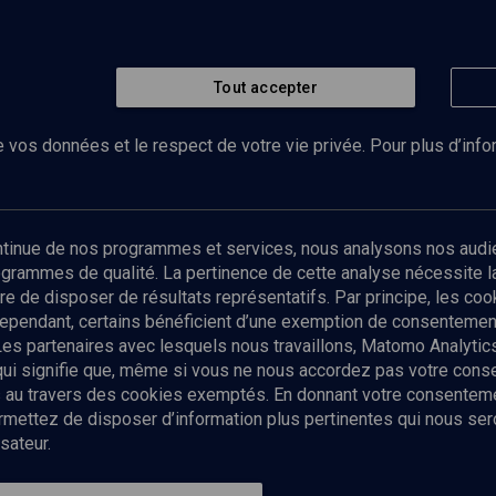
Tout accepter
 vos données et le respect de votre vie privée. Pour plus d’inf
Abonnez-vous à notre newsletter
ontinue de nos programmes et services, nous analysons nos audi
rogrammes de qualité. La pertinence de cette analyse nécessite 
Envoyer
tre de disposer de résultats représentatifs. Par principe, les c
ependant, certains bénéficient d’une exemption de consentement
Les partenaires avec lesquels nous travaillons, Matomo Analyti
 qui signifie que, même si vous ne nous accordez pas votre con
tés au travers des cookies exemptés. En donnant votre consente
ettez de disposer d’information plus pertinentes qui nous seron
sateur.
es
Qui sommes-nous ?
La rédaction