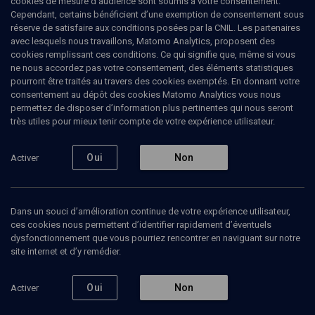
cookies de mesure d’audience sont soumis à votre consentement.
Cependant, certains bénéficient d’une exemption de consentement sous
réserve de satisfaire aux conditions posées par la CNIL. Les partenaires
avec lesquels nous travaillons, Matomo Analytics, proposent des
cookies remplissant ces conditions. Ce qui signifie que, même si vous
ne nous accordez pas votre consentement, des éléments statistiques
pourront être traités au travers des cookies exemptés. En donnant votre
consentement au dépôt des cookies Matomo Analytics vous nous
permettez de disposer d’information plus pertinentes qui nous seront
Abonnez-vous à notre newsletter
très utiles pour mieux tenir compte de votre expérience utilisateur.
Oui
Non
Activer
Envoyer
Dans un souci d’amélioration continue de votre expérience utilisateur,
ces cookies nous permettent d’identifier rapidement d’éventuels
dysfonctionnement que vous pourriez rencontrer en naviguant sur notre
site internet et d’y remédier.
Nos Chaines
Qui sommes-nous ?
Oui
Non
Activer
Société
La rédaction