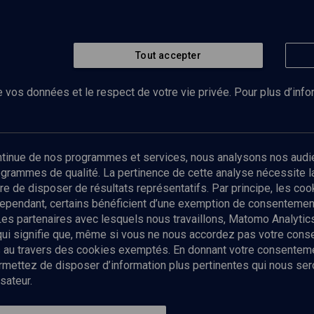
Tout accepter
 vos données et le respect de votre vie privée. Pour plus d’inf
Abonnez-vous à notre newsletter
ontinue de nos programmes et services, nous analysons nos audi
rogrammes de qualité. La pertinence de cette analyse nécessite 
Envoyer
tre de disposer de résultats représentatifs. Par principe, les c
ependant, certains bénéficient d’une exemption de consentement
Les partenaires avec lesquels nous travaillons, Matomo Analyti
 qui signifie que, même si vous ne nous accordez pas votre con
tés au travers des cookies exemptés. En donnant votre consente
ettez de disposer d’information plus pertinentes qui nous seron
sateur.
es
Qui sommes-nous ?
La rédaction