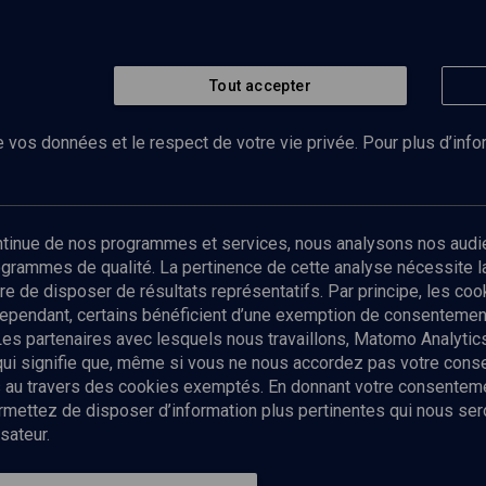
Tout accepter
 vos données et le respect de votre vie privée. Pour plus d’inf
Abonnez-vous à notre newsletter
ontinue de nos programmes et services, nous analysons nos audi
rogrammes de qualité. La pertinence de cette analyse nécessite 
Envoyer
tre de disposer de résultats représentatifs. Par principe, les c
ependant, certains bénéficient d’une exemption de consentement
Les partenaires avec lesquels nous travaillons, Matomo Analyti
 qui signifie que, même si vous ne nous accordez pas votre con
tés au travers des cookies exemptés. En donnant votre consente
ettez de disposer d’information plus pertinentes qui nous seron
sateur.
es
Qui sommes-nous ?
La rédaction