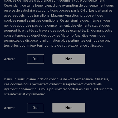
cookies de mesure d’audience sont soumis à votre consentement.
Cependant, certains bénéficient d’une exemption de consentement sous
réserve de satisfaire aux conditions posées par la CNIL. Les partenaires
avec lesquels nous travaillons, Matomo Analytics, proposent des
cookies remplissant ces conditions. Ce qui signifie que, même si vous
ne nous accordez pas votre consentement, des éléments statistiques
pourront être traités au travers des cookies exemptés. En donnant votre
consentement au dépôt des cookies Matomo Analytics vous nous
permettez de disposer d’information plus pertinentes qui nous seront
Abonnez-vous à notre newsletter
très utiles pour mieux tenir compte de votre expérience utilisateur.
Oui
Non
Activer
Envoyer
Dans un souci d’amélioration continue de votre expérience utilisateur,
ces cookies nous permettent d’identifier rapidement d’éventuels
dysfonctionnement que vous pourriez rencontrer en naviguant sur notre
site internet et d’y remédier.
Nos Chaines
Qui sommes-nous ?
Oui
Non
Activer
Société
La rédaction