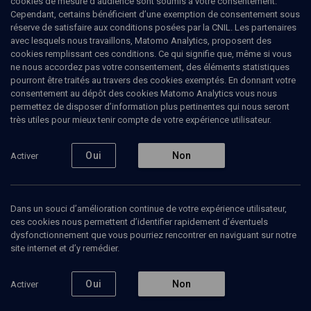
cookies de mesure d’audience sont soumis à votre consentement.
Cependant, certains bénéficient d’une exemption de consentement sous
réserve de satisfaire aux conditions posées par la CNIL. Les partenaires
avec lesquels nous travaillons, Matomo Analytics, proposent des
cookies remplissant ces conditions. Ce qui signifie que, même si vous
ne nous accordez pas votre consentement, des éléments statistiques
pourront être traités au travers des cookies exemptés. En donnant votre
consentement au dépôt des cookies Matomo Analytics vous nous
permettez de disposer d’information plus pertinentes qui nous seront
Abonnez-vous à notre newsletter
très utiles pour mieux tenir compte de votre expérience utilisateur.
Oui
Non
Activer
Envoyer
Dans un souci d’amélioration continue de votre expérience utilisateur,
ces cookies nous permettent d’identifier rapidement d’éventuels
dysfonctionnement que vous pourriez rencontrer en naviguant sur notre
site internet et d’y remédier.
Nos Chaines
Qui sommes-nous ?
Oui
Non
Activer
Société
La rédaction