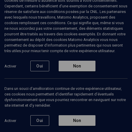
cookies de mesure d’audience sont soumis à votre consentement.
Cependant, certains bénéficient d’une exemption de consentement sous
réserve de satisfaire aux conditions posées par la CNIL. Les partenaires
avec lesquels nous travaillons, Matomo Analytics, proposent des
cookies remplissant ces conditions. Ce qui signifie que, même si vous
ne nous accordez pas votre consentement, des éléments statistiques
pourront être traités au travers des cookies exemptés. En donnant votre
consentement au dépôt des cookies Matomo Analytics vous nous
permettez de disposer d’information plus pertinentes qui nous seront
Abonnez-vous à notre newsletter
très utiles pour mieux tenir compte de votre expérience utilisateur.
Oui
Non
Activer
Envoyer
Dans un souci d’amélioration continue de votre expérience utilisateur,
ces cookies nous permettent d’identifier rapidement d’éventuels
dysfonctionnement que vous pourriez rencontrer en naviguant sur notre
site internet et d’y remédier.
Nos Chaines
Qui sommes-nous ?
Oui
Non
Activer
Société
La rédaction