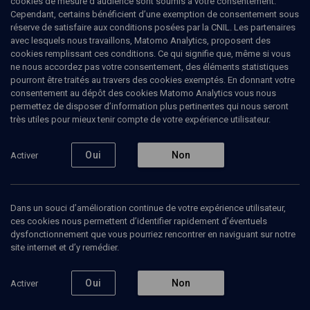
cookies de mesure d’audience sont soumis à votre consentement.
Cependant, certains bénéficient d’une exemption de consentement sous
réserve de satisfaire aux conditions posées par la CNIL. Les partenaires
avec lesquels nous travaillons, Matomo Analytics, proposent des
cookies remplissant ces conditions. Ce qui signifie que, même si vous
ne nous accordez pas votre consentement, des éléments statistiques
pourront être traités au travers des cookies exemptés. En donnant votre
consentement au dépôt des cookies Matomo Analytics vous nous
permettez de disposer d’information plus pertinentes qui nous seront
Abonnez-vous à notre newsletter
très utiles pour mieux tenir compte de votre expérience utilisateur.
Oui
Non
Activer
Envoyer
Dans un souci d’amélioration continue de votre expérience utilisateur,
ces cookies nous permettent d’identifier rapidement d’éventuels
dysfonctionnement que vous pourriez rencontrer en naviguant sur notre
site internet et d’y remédier.
Nos Chaines
Qui sommes-nous ?
Oui
Non
Activer
Société
La rédaction