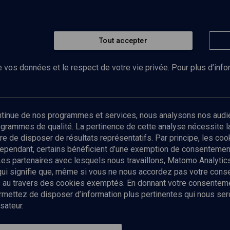
Tout accepter
 vos données et le respect de votre vie privée. Pour plus d’inf
Abonnez-vous à notre newsletter
ontinue de nos programmes et services, nous analysons nos audi
rogrammes de qualité. La pertinence de cette analyse nécessite 
Envoyer
tre de disposer de résultats représentatifs. Par principe, les c
ependant, certains bénéficient d’une exemption de consentement
Les partenaires avec lesquels nous travaillons, Matomo Analyti
 qui signifie que, même si vous ne nous accordez pas votre con
tés au travers des cookies exemptés. En donnant votre consente
ettez de disposer d’information plus pertinentes qui nous seron
sateur.
es
Qui sommes-nous ?
La rédaction