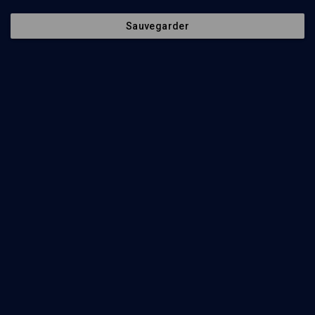
Sauvegarder
Ajouter
Partager
Télécharger l’audio
J’aime
Episodes
Intervenants
Organisateurs
59
min
Armand Abécassis, archives sonores
(1/13)
Histoire et identité: "il n'y a pas de peuple sans
Alliance"