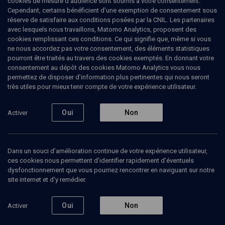
cookies de mesure d’audience sont soumis à votre consentement.
Le chofar ou la parole biblique
Cependant, certains bénéficient d’une exemption de consentement sous
réserve de satisfaire aux conditions posées par la CNIL. Les partenaires
comme source de modernité
avec lesquels nous travaillons, Matomo Analytics, proposent des
cookies remplissant ces conditions. Ce qui signifie que, même si vous
ne nous accordez pas votre consentement, des éléments statistiques
Et si la modernité n'était pas née contre la Bible,
pourront être traités au travers des cookies exemptés. En donnant votre
mais à partir d’elle ? Ce cours d'
Armand Abécassis
consentement au dépôt des cookies Matomo Analytics vous nous
met en lumière la puissance subversive de la parole
permettez de disposer d’information plus pertinentes qui nous seront
biblique : une parole qui refuse l’idole, questionne
très utiles pour mieux tenir compte de votre expérience utilisateur.
sans relâche le pouvoir, et place l’humain face à sa
responsabilité. À l’opposé d’un texte figé, la Bible
parle encore — comme un
chofar
, ce cri brut qui
Oui
Non
Activer
fait irruption dans le langage et réveille les
consciences.
Armand
Abécassis
, Philosophe
Dans un souci d’amélioration continue de votre expérience utilisateur,
ces cookies nous permettent d’identifier rapidement d’éventuels
17 décembre 2025
dysfonctionnement que vous pourriez rencontrer en naviguant sur notre
site internet et d’y remédier.
Pause
Oui
Non
Activer