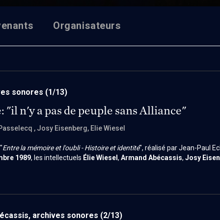
venants
Organisateurs
ves sonores
(1/13)
: "il n'y a pas de peuple sans Alliance"
 Passelecq
, Josy Eisenberg
, Elie Wiesel
"
Entre la mémoire et l'oubli - Histoire et identité
", réalisé par Jean-Paul Ec
mbre 1989
, les intellectuels
Élie Wiesel
,
Armand Abécassis
,
Josy Eise
autour des grandes questions liées à la mémoire juive, l’identité, la Sh
end une vision du judaïsme centrée sur la vie, la responsabilité éthique et
lle.
cassis, archives sonores
(2/13)