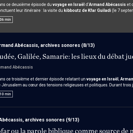
ans ce deuxième épisode du
voyage en Israël
d'
Armand Abécassis
et 
nctuent leur itinéraire : la visite du
kibboutz de Kfar Guiladi
(le 7 septe
septembre). Au cœur de ce périple, les participants assistent à un cour
06
min
bbinique et la lecture juive des Évangiles. À travers l'analyse des Béa
inscrit dans la continuité de la tradition pharisienne, en appelant à une 
nfrontation entre lecture chrétienne et interprétation juive ouvre une réf
nnaissance et responsabilité.
rmand Abécassis, archives sonores
(8/13)
udée, Galilée, Samarie: les lieux du débat j
rmand Abécassis
ns ce troisième et dernier épisode relatant un
voyage en Israël
,
Arman
 Jérusalem au cœur des tensions religieuses et politiques. Durant trois 
s participants retracent les fractures entre juifs laïcs et religieux, la mo
10
min
découverte d’une identité juive. Abécassis plaide pour faire de Jérusale
unir plutôt que de diviser. Un témoignage lucide et vibrant sur les défis ide
Abécassis, archives sonores
(9/13)
far ou la parole biblique comme source de