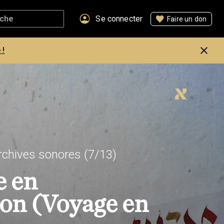
Se connecter
Faire un don
 !
rchives sonores
(7/13)
e en
ion (Voyage en