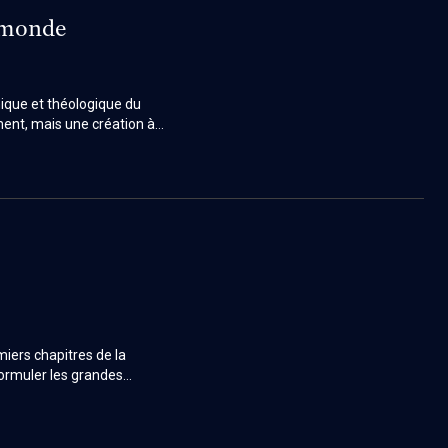
u monde
ique et théologique du
ment, mais une création à
t libre. Ce retrait fonde un
e Chabbat devient ainsi
iers chapitres de la
formuler les grandes
 biblique une fonction
, une place laissée à