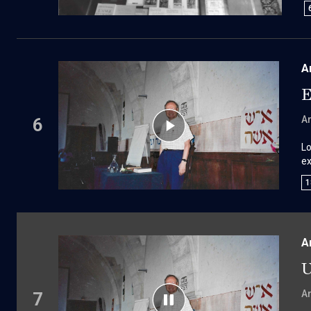
m
m
d
A
E
A
6
Lo
ex
do
1
qu
a
d’
vi
A
U
A
7