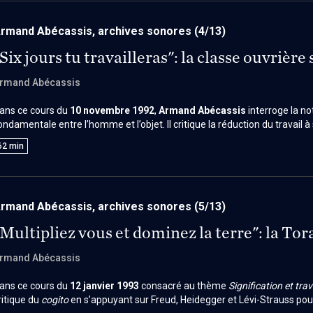
rmand Abécassis, archives sonores
(4/13)
Six jours tu travailleras": la classe ouvrière
rmand Abécassis
ans ce cours du
10 novembre 1992
,
Armand Abécassis
interroge la no
ondamentale entre l’homme et l’objet. Il critique la réduction du travail à
echnocratiques, au détriment de sa signification métaphysique. À traver
62
min
artésien, il montre les limites d’une philosophie fondée sur l’apparence 
otamment psychanalytiques et marxistes.
rmand Abécassis, archives sonores
(5/13)
"Multipliez vous et dominez la terre": la Tor
rmand Abécassis
ans ce cours du
12 janvier 1993
consacré au thème
Signification et trav
ritique du
cogito
en s’appuyant sur Freud, Heidegger et Lévi-Strauss pou