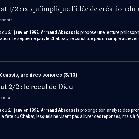
t 1/2 : ce qu'implique l'idée de création d
cassis
s du
21 janvier 1992
,
Armand Abécassis
propose une lecture philosoph
réation. Le septième jour, le Chabbat, ne constitue pas un simple achève
 Dieu cesse d’agir, se retire, et par là rend possible l’émergence d’un suje
omme peut exister sans être absorbé par la toute-puissance divine, et l
 création.
cassis, archives sonores
(3/13)
t 2/2 : le recul de Dieu
cassis
s du
21 janvier 1992
,
Armand Abécassis
prolonge son analyse des prem
la fête du Chabat, lesquels ne visent pas à livrer des réponses, mais à 
s constitutives de l’existence humaine. Le Chabbat occupe dans le texte
 manifeste que toute relation authentique implique une limite, une retenue