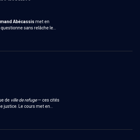
rmand Abécassis
met en
e, questionne sans relâche le
 Bible parle encore — comme un
que de
ville de refuge
— ces cités
e justice. Le cours met en
t involontaire : toute mort
é, protégée par ses institutions