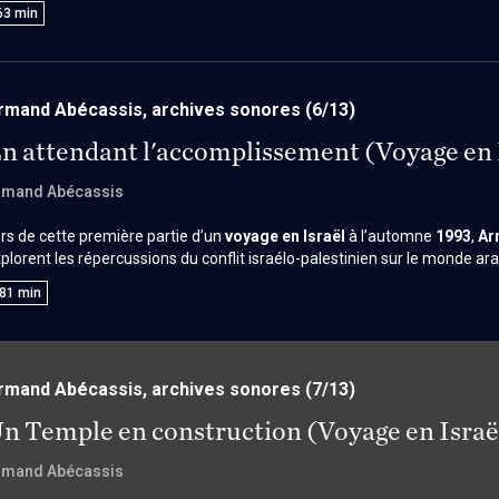
ais produit de structures. Il oppose deux approches du travail : celle de la
63
min
aîtrise) et celle de la signification (fondée sur l’écoute et la responsabilité
omination du monde, mais l’inscription éthique de valeurs dans l’histoire
rmand Abécassis, archives sonores
(6/13)
n attendant l'accomplissement (Voyage en I
rmand Abécassis
rs de cette première partie d’un
voyage en Israël
à l’automne
1993
,
Ar
plorent les répercussions du conflit israélo-palestinien sur le monde a
nt les récits historiques et les matériaux documentaires façonnent la 
81
min
i compile des visites ayant eu lieu du
3 au 6 septembre
— ils se rende
u
Musée de la tour de David
à Jérusalem, ainsi qu’à la
tombe du Ram
histoire, les intervenants questionnent l’usage des mots techniques et d
olence, la souffrance et leur transmission.
rmand Abécassis, archives sonores
(7/13)
n Temple en construction (Voyage en Israë
rmand Abécassis