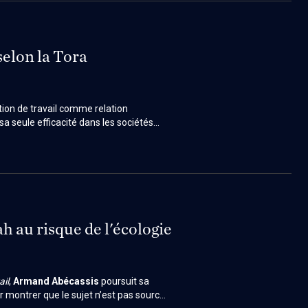
 selon la Tora
tion de travail comme relation
 sa seule efficacité dans les sociétés
s une lecture critique du
cogito
et explore des approches alternatives,
ah au risque de l'écologie
ail
,
Armand Abécassis
poursuit sa
r montrer que le sujet n’est pas source