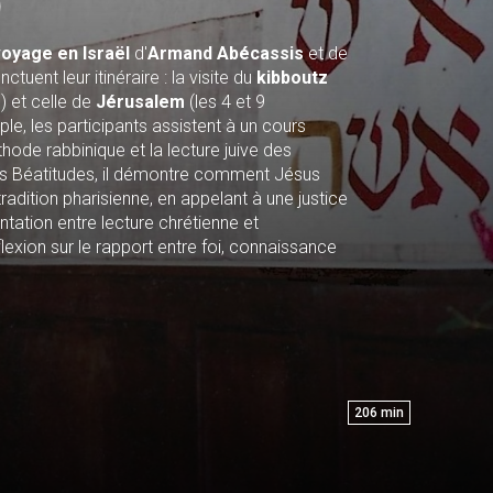
)
oyage en Israël
d'
Armand Abécassis
et de
uent leur itinéraire : la visite du
kibboutz
) et celle de
Jérusalem
(les 4 et 9
e, les participants assistent à un cours
hode rabbinique et la lecture juive des
des Béatitudes, il démontre comment Jésus
 tradition pharisienne, en appelant à une justice
tation entre lecture chrétienne et
flexion sur le rapport entre foi, connaissance
206
min