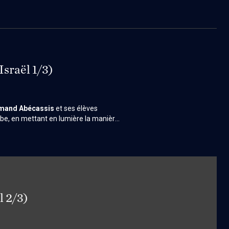
 vérité (fondée sur le savoir et la
). Le travail, dès lors, ne vise plus la
.
sraël 1/3)
mand Abécassis
et ses élèves
rabe, en mettant en lumière la manière
mémoire collective. Dans cet épisode —
nt notamment à
Yad Vashem
,
bam
. À travers ces lieux chargés
es outils visuels pour représenter la
l 2/3)