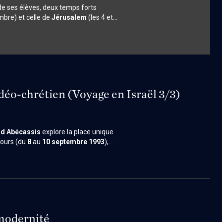
de ses élèves, deux temps forts
mbre) et celle de
Jérusalem
(les 4 et
s magistral d'Abécassis sur la méthode
titudes, il démontre comment Jésus
justice active et engagée. Cette
lexion sur le rapport entre foi,
udéo-chrétien (Voyage en Israël 3/3)
d Abécassis
explore la place unique
jours (du
8
au
10 septembre 1993
),
ntée de l’extrémisme, et la
m un pôle spirituel mondial, capable
ntitaires d’Israël.
 modernité