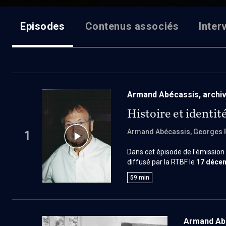
Episodes
Contenus associés
Inter
Armand Abécassis, archi
Histoire et identité
Armand Abécassis
, Georges
1
Dans cet épisode de l'émission 
diffusé par la RTBF le
17 déce
Georges Passelecq
échangent 
59
min
rapport à la foi. L’émission déf
transmission intergénérationne
Armand Abé