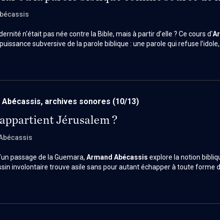
bécassis
dernité n'était pas née contre la Bible, mais à partir d’elle ? Ce cours d'
A
 puissance subversive de la parole biblique : une parole qui refuse l’idol
t place l’humain face à sa responsabilité. À l’opposé d’un texte figé, la
e cri brut qui fait irruption dans le langage et réveille les consciences.
Abécassis, archives sonores
(10/13)
 appartient Jérusalem ?
Abécassis
 d’un passage de la Guemara,
Armand Abécassis
explore la notion bibli
ssin involontaire trouve asile sans pour autant échapper à toute forme d
e raffinement éthique de la Torah, qui ne distingue pas faute volontaire e
 réparation. S’ouvre alors une réflexion profonde sur notre propre sociét
vent aveugle aux conséquences indirectes de ses actes.