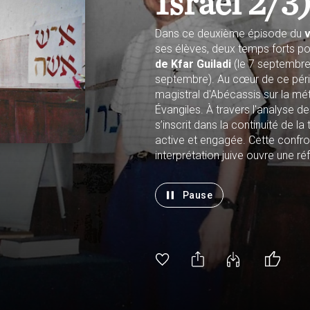
Israël 2/3
Dans ce deuxième épisode du
v
ses élèves, deux temps forts ponct
de Kfar Guiladi
(le 7 septembre
septembre). Au cœur de ce péripl
magistral d'Abécassis sur la mét
Évangiles. À travers l'analyse 
s’inscrit dans la continuité de la
active et engagée. Cette confron
interprétation juive ouvre une ré
et responsabilité.
Armand
Abécassis
, Philosophe
Pause
17 décembre 2025