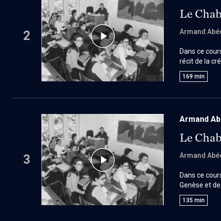
Le Chaba
Armand Abé
2
Dans ce cour
récit de la c
part entière :
169
min
espace où l’h
paradigme de
Armand Abé
Le Chaba
Armand Abé
3
Dans ce cour
Genèse et de 
interrogation
135
min
décisive : il
l’autre.