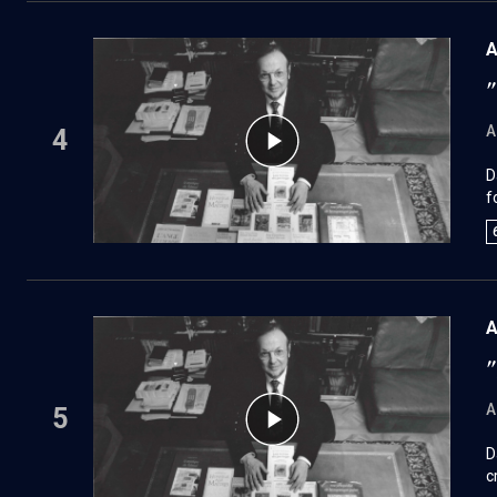
A
"
A
4
D
f
t
c
n
A
A
5
D
c