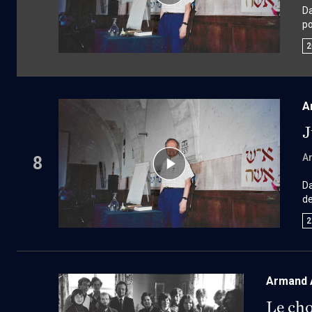
D
po
9 
2
ra
s’
co
co
A
J
A
8
Da
de
le
2
re
d’
Armand 
Le cho