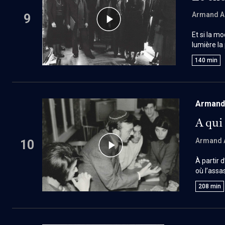
Armand A
9
Et si la mo
lumière la
pouvoir, e
140
min
chofar
, c
Armand 
A qui
Armand 
10
À partir
où l’assa
lumière l
208
min
appelle à
mais sou