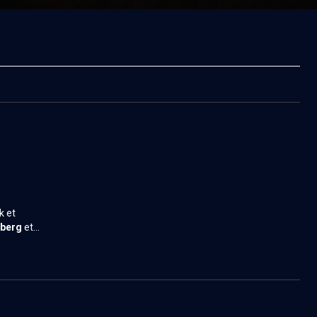
k et
nberg
et
oah et au
 la