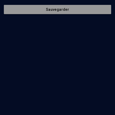
Sauvegarder
10
min
Berechit
(1/25)
Berechit: quitter le Jardin, entrer dans l'Histoire
Yona Hanhart-Marmor
25
min
Berechit
(2/25)
Berechit : au commencement fut la tension