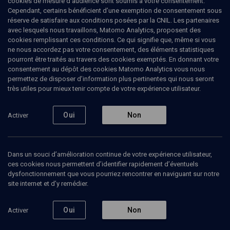
cookies de mesure d’audience sont soumis à votre consentement.
Cependant, certains bénéficient d’une exemption de consentement sous
Berechit: naissance de la
réserve de satisfaire aux conditions posées par la CNIL. Les partenaires
sexualité
avec lesquels nous travaillons, Matomo Analytics, proposent des
cookies remplissant ces conditions. Ce qui signifie que, même si vous
ne nous accordez pas votre consentement, des éléments statistiques
Myriam
Ackermann-Sommer
, rabbin
pourront être traités au travers des cookies exemptés. En donnant votre
consentement au dépôt des cookies Matomo Analytics vous nous
15 juillet 2021
permettez de disposer d’information plus pertinentes qui nous seront
très utiles pour mieux tenir compte de votre expérience utilisateur.
PARACHA
•
LIMOUD
•
BERECHIT
Oui
Non
Activer
Ajouter
Partager
Télécharger l’audio
J’aime
Dans un souci d’amélioration continue de votre expérience utilisateur,
ces cookies nous permettent d’identifier rapidement d’éventuels
Episodes
Contenus associés
Intervenants
Organ
dysfonctionnement que vous pourriez rencontrer en naviguant sur notre
site internet et d’y remédier.
Oui
Non
Activer