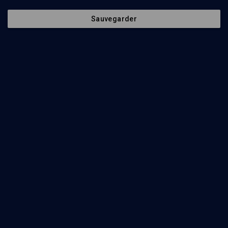
Sauvegarder
10
min
Berechit
(1/25)
Berechit: quitter le Jardin, entrer dans l'Histoire
Yona Hanhart-Marmor
25
min
Berechit
(2/25)