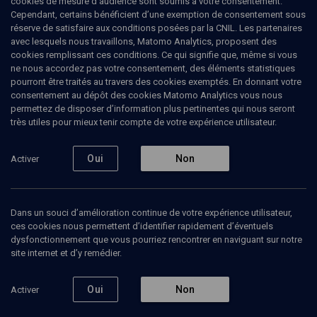
cookies de mesure d’audience sont soumis à votre consentement.
Cependant, certains bénéficient d’une exemption de consentement sous
réserve de satisfaire aux conditions posées par la CNIL. Les partenaires
LIMOUD
avec lesquels nous travaillons, Matomo Analytics, proposent des
Berechit
(21/25)
cookies remplissant ces conditions. Ce qui signifie que, même si vous
ne nous accordez pas votre consentement, des éléments statistiques
Berechit: un monde à bonifier
pourront être traités au travers des cookies exemptés. En donnant votre
consentement au dépôt des cookies Matomo Analytics vous nous
permettez de disposer d’information plus pertinentes qui nous seront
Betty
Rojtman
, professeur de littérature
très utiles pour mieux tenir compte de votre expérience utilisateur.
17 octobre 2008
Oui
Non
Activer
BERECHIT
•
LIMOUD
•
PARACHA
Dans un souci d’amélioration continue de votre expérience utilisateur,
ces cookies nous permettent d’identifier rapidement d’éventuels
Ajouter
Partager
Télécharger l’audio
J’aime
dysfonctionnement que vous pourriez rencontrer en naviguant sur notre
site internet et d’y remédier.
Episodes
Contenus associés
Intervenants
Organ
Oui
Non
Activer