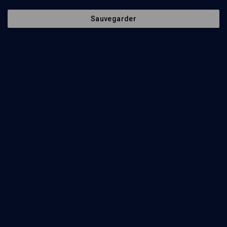
Sauvegarder
10
min
Berechit
(1/25)
Berechit: quitter le Jardin, entrer dans l'Histoire
Yona Hanhart-Marmor
25
min
Berechit
(2/25)