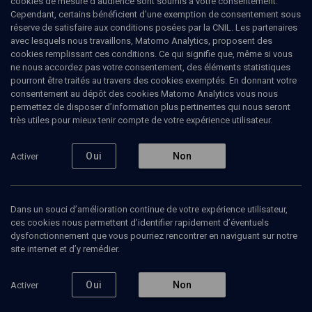
cookies de mesure d’audience sont soumis à votre consentement.
LIMOUD
Cependant, certains bénéficient d’une exemption de consentement sous
Berechit
(19/25)
réserve de satisfaire aux conditions posées par la CNIL. Les partenaires
avec lesquels nous travaillons, Matomo Analytics, proposent des
Berechit: Œuvre de Dieu, travail
cookies remplissant ces conditions. Ce qui signifie que, même si vous
ne nous accordez pas votre consentement, des éléments statistiques
de l'homme
pourront être traités au travers des cookies exemptés. En donnant votre
consentement au dépôt des cookies Matomo Analytics vous nous
permettez de disposer d’information plus pertinentes qui nous seront
Henri
Ackermann
, enseignant du judaïsme
très utiles pour mieux tenir compte de votre expérience utilisateur.
01 novembre 2009
Oui
Non
Activer
BERECHIT
•
LIMOUD
•
PARACHA
Dans un souci d’amélioration continue de votre expérience utilisateur,
Ajouter
Partager
Télécharger l’audio
J’aime
ces cookies nous permettent d’identifier rapidement d’éventuels
dysfonctionnement que vous pourriez rencontrer en naviguant sur notre
site internet et d’y remédier.
Episodes
Contenus associés
Intervenants
Organ
Oui
Non
Activer