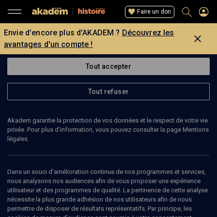
Faire un don
Envie d'encore plus d'AKADEM ?
Découvrez les
avantages d'un compte !
Tout accepter
Tout refuser
Akadem garantie la protection de vos données et le respect de votre vie
privée. Pour plus d’information, vous pouvez consulter la page Mentions
légales.
32
min
Dans un souci d’amélioration continue de nos programmes et services,
HISTOIRE
nous analysons nos audiences afin de vous proposer une expérience
utilisateur et des programmes de qualité. La pertinence de cette analyse
Copernic : l’attentat, le procès
(2/6)
nécessite la plus grande adhésion de nos utilisateurs afin de nous
permettre de disposer de résultats représentatifs. Par principe, les
Épisode 2 : L’enquête