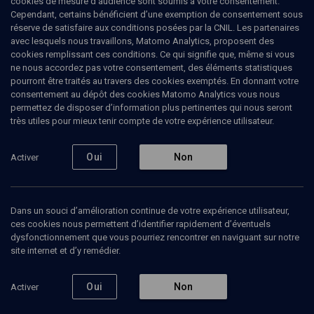
cookies de mesure d’audience sont soumis à votre consentement.
Cependant, certains bénéficient d’une exemption de consentement sous
réserve de satisfaire aux conditions posées par la CNIL. Les partenaires
Qui est à l’origine de l’attentat frappant la rue
avec lesquels nous travaillons, Matomo Analytics, proposent des
Copernic le 3 octobre 1980 ? Qui se cache derrière
cookies remplissant ces conditions. Ce qui signifie que, même si vous
le commando chypriote identifié par les policiers ?
ne nous accordez pas votre consentement, des éléments statistiques
Si les premiers éléments de l’enquête se dirigent
pourront être traités au travers des cookies exemptés. En donnant votre
vers l’extrême-droite, très vite, on soupçonne le
consentement au dépôt des cookies Matomo Analytics vous nous
Front Populaire de Libération de la Palestine : le
permettez de disposer d’information plus pertinentes qui nous seront
FPLP.
très utiles pour mieux tenir compte de votre expérience utilisateur.
Malgré ces premières investigations, l’enquête
patine et la police ne parvient pas à remonter
jusqu’aux membres du commando terroriste. Il
Oui
Non
Activer
faudra attendre 18 ans pour que le nom de Hassan
Diab arrive aux oreilles des enquêteurs et pour que
l’enquête avance enfin.
Dans un souci d’amélioration continue de votre expérience utilisateur,
Laurence
Goldmann
, journaliste
ces cookies nous permettent d’identifier rapidement d’éventuels
Victoria
Géraut-Velmont
, journaliste
dysfonctionnement que vous pourriez rencontrer en naviguant sur notre
site internet et d’y remédier.
25 janvier 2024
POLITIQUE
Oui
Non
Activer