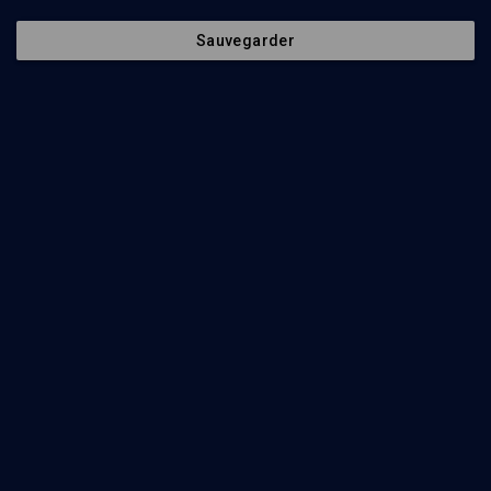
Écouter
Sauvegarder
Ajouter
Partager
Télécharger l’audio
J’aime
Episodes
Intervenants
Organisateurs
29
min
Copernic : l’attentat, le procès
(1/6)