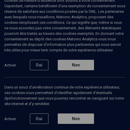
cookies de mesure d’audience sont soumis à votre consentement.
Cependant, certains bénéficient d’une exemption de consentement sous
réserve de satisfaire aux conditions posées par la CNIL. Les partenaires
LIMOUD
avec lesquels nous travaillons, Matomo Analytics, proposent des
Etude suivie du livre de Jonas
(15/16)
cookies remplissant ces conditions. Ce qui signifie que, même si vous
ne nous accordez pas votre consentement, des éléments statistiques
Le repentir de Ninive
pourront être traités au travers des cookies exemptés. En donnant votre
consentement au dépôt des cookies Matomo Analytics vous nous
permettez de disposer d’information plus pertinentes qui nous seront
Claude
Riveline
, chercheur en sciences de gestion
très utiles pour mieux tenir compte de votre expérience utilisateur.
14 mars 2011
Oui
Non
Activer
COURS
•
CONFÉRENCES
•
LIMOUD
Dans un souci d’amélioration continue de votre expérience utilisateur,
ces cookies nous permettent d’identifier rapidement d’éventuels
Ajouter
Partager
Télécharger l’audio
J’aime
dysfonctionnement que vous pourriez rencontrer en naviguant sur notre
site internet et d’y remédier.
Episodes
Contenus associés
Intervenants
Organ
Oui
Non
Activer