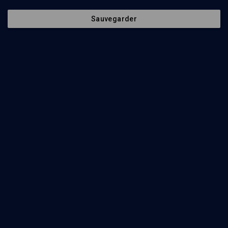
Sauvegarder
31
min
Etude suivie du livre de Jonas
(1/16)
Jonas avalé par le poisson
Claude Riveline
28
min
Etude suivie du livre de Jonas
(2/16)