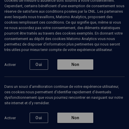
cookies de mesure d’audience sont soumis à votre consentement.
Cependant, certains bénéficient d’une exemption de consentement sous
réserve de satisfaire aux conditions posées par la CNIL. Les partenaires
PHILOSOPHIE
avec lesquels nous travaillons, Matomo Analytics, proposent des
Gershom Scholem: penser la Cabale
cookies remplissant ces conditions. Ce qui signifie que, même si vous
(3/5)
ne nous accordez pas votre consentement, des éléments statistiques
pourront être traités au travers des cookies exemptés. En donnant votre
Scholem et Benjamin: histoire
consentement au dépôt des cookies Matomo Analytics vous nous
permettez de disposer d’information plus pertinentes qui nous seront
d'une amitié
très utiles pour mieux tenir compte de votre expérience utilisateur.
Laurent
Cohen
, écrivain, traducteur
Oui
Non
Activer
08 décembre 2009
PHILOSOPHIE
•
COURS
•
CONFÉRENCES
Dans un souci d’amélioration continue de votre expérience utilisateur,
ces cookies nous permettent d’identifier rapidement d’éventuels
dysfonctionnement que vous pourriez rencontrer en naviguant sur notre
site internet et d’y remédier.
Ajouter
Partager
Télécharger l’audio
J’aime
Oui
Non
Activer
Episodes
Contenus associés
Intervenants
Organ