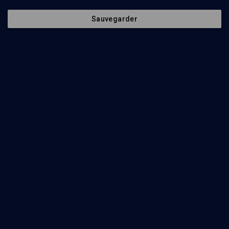
Sauvegarder
53
min
Gershom Scholem: penser la Cabale
(1/5)
Une nouvelle lecture du Zohar
Laurent Cohen
43
min