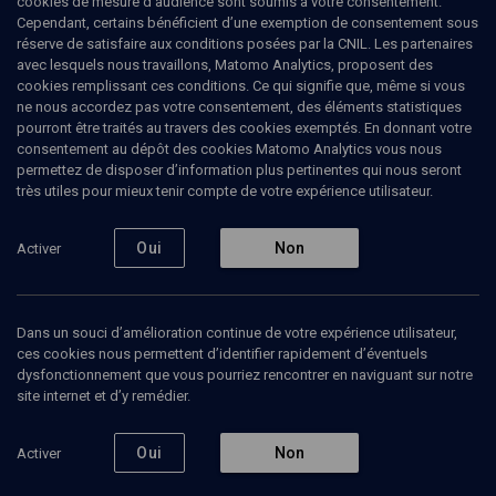
cookies de mesure d’audience sont soumis à votre consentement.
Cependant, certains bénéficient d’une exemption de consentement sous
Les lois de la République et les
réserve de satisfaire aux conditions posées par la CNIL. Les partenaires
lois des religions
avec lesquels nous travaillons, Matomo Analytics, proposent des
cookies remplissant ces conditions. Ce qui signifie que, même si vous
ne nous accordez pas votre consentement, des éléments statistiques
Ruth
Elkrief
, journaliste
pourront être traités au travers des cookies exemptés. En donnant votre
Christophe
Le-Sourt
, directeur du Service National pour les
consentement au dépôt des cookies Matomo Analytics vous nous
relations avec le judaïsme
permettez de disposer d’information plus pertinentes qui nous seront
+
3
autres
très utiles pour mieux tenir compte de votre expérience utilisateur.
15 décembre 2025
Oui
Non
Activer
2
Dans un souci d’amélioration continue de votre expérience utilisateur,
Ajouter
Partager
Télécharger l’audio
J’aime
ces cookies nous permettent d’identifier rapidement d’éventuels
dysfonctionnement que vous pourriez rencontrer en naviguant sur notre
site internet et d’y remédier.
Episodes
Intervenants
Organisateurs
Document
Oui
Non
Activer