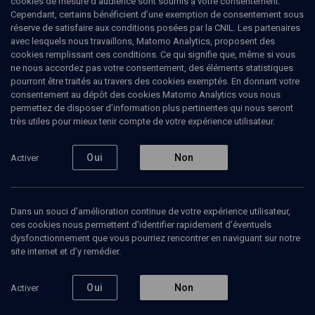
cookies de mesure d’audience sont soumis à votre consentement.
Cependant, certains bénéficient d’une exemption de consentement sous
réserve de satisfaire aux conditions posées par la CNIL. Les partenaires
POLITIQUE
avec lesquels nous travaillons, Matomo Analytics, proposent des
Le sionisme, une espérance pour le
cookies remplissant ces conditions. Ce qui signifie que, même si vous
monde
(2/7)
ne nous accordez pas votre consentement, des éléments statistiques
pourront être traités au travers des cookies exemptés. En donnant votre
Le sionisme comme
consentement au dépôt des cookies Matomo Analytics vous nous
permettez de disposer d’information plus pertinentes qui nous seront
désaliénation du juif
très utiles pour mieux tenir compte de votre expérience utilisateur.
Georges
Bensoussan
, historien
Oui
Non
Activer
20 janvier 2008
POLITIQUE
•
COLLOQUE
•
CONFÉRENCES
Dans un souci d’amélioration continue de votre expérience utilisateur,
ces cookies nous permettent d’identifier rapidement d’éventuels
dysfonctionnement que vous pourriez rencontrer en naviguant sur notre
site internet et d’y remédier.
Ajouter
Partager
Télécharger l’audio
J’aime
Oui
Non
Activer
Episodes
Contenus associés
Intervenants
Docum