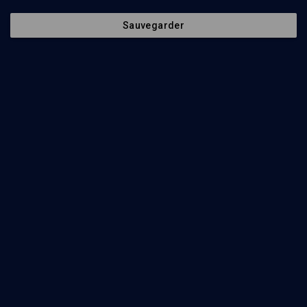
Sauvegarder
31
min
Le sionisme, une espérance pour le monde
(1/7)
Un modèle d'émancipation
Jbil Kébir
31
min