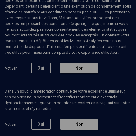
cookies de mesure d’audience sont soumis à votre consentement.
Cependant, certains bénéficient d’une exemption de consentement sous
réserve de satisfaire aux conditions posées par la CNIL. Les partenaires
VIE JUIVE
avec lesquels nous travaillons, Matomo Analytics, proposent des
Médecine et judaïsme
(9/12)
cookies remplissant ces conditions. Ce qui signifie que, même si vous
ne nous accordez pas votre consentement, des éléments statistiques
Homosexualité et judaïsme
pourront être traités au travers des cookies exemptés. En donnant votre
consentement au dépôt des cookies Matomo Analytics vous nous
permettez de disposer d’information plus pertinentes qui nous seront
Franck
Jaoui
, porte parole du Beit Haverim
très utiles pour mieux tenir compte de votre expérience utilisateur.
Rivon
Krygier
, rabbin de la communauté Adath Shalom à Paris
+
2
autres
Oui
Non
Activer
15 novembre 2009
CONFÉRENCES
•
CONF.
•
VIE JUIVE
Dans un souci d’amélioration continue de votre expérience utilisateur,
ces cookies nous permettent d’identifier rapidement d’éventuels
dysfonctionnement que vous pourriez rencontrer en naviguant sur notre
site internet et d’y remédier.
Ajouter
Partager
Télécharger l’audio
J’aime
Oui
Non
Activer
Episodes
Contenus associés
Intervenants
Organ