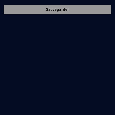
Sauvegarder
79
min
Médecine et judaïsme
(1/12)
Y-a-t il une approche juive de l'addiction
Sabine Mulko
, Jean-Michel Oughourlian
, Elie Lemmel
, Paule-
Henriette Lévy
81
min