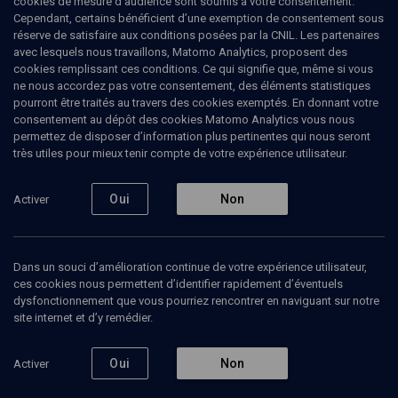
cookies de mesure d’audience sont soumis à votre consentement.
Cependant, certains bénéficient d’une exemption de consentement sous
réserve de satisfaire aux conditions posées par la CNIL. Les partenaires
avec lesquels nous travaillons, Matomo Analytics, proposent des
3
min de lecture
cookies remplissant ces conditions. Ce qui signifie que, même si vous
ne nous accordez pas votre consentement, des éléments statistiques
pourront être traités au travers des cookies exemptés. En donnant votre
consentement au dépôt des cookies Matomo Analytics vous nous
permettez de disposer d’information plus pertinentes qui nous seront
ARTICLE
- AKADEM
très utiles pour mieux tenir compte de votre expérience utilisateur.
Quand un Yid s'essayait au bonheur...
Par
Moishe
Pipik
|
16 décembre 2025
Oui
Non
Activer
Dans un souci d’amélioration continue de votre expérience utilisateur,
Ajouter
Partager
J’aime
ces cookies nous permettent d’identifier rapidement d’éventuels
dysfonctionnement que vous pourriez rencontrer en naviguant sur notre
Michaël Hirsch aurait pu écrire ce télégramme juif : « Commence à
site internet et d’y remédier.
t'inquiéter. Stop. Détails suivent… ». Je dis ça pour crayonner une
esquisse du personnage.
Oui
Non
Activer
Les faits : sa femme, Anna, lui a délivré cette sévère observation en se