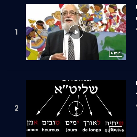
1
6
min
2
5
min