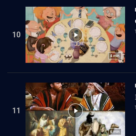
10
4
min
11
6
min