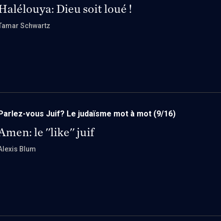
Halélouya: Dieu soit loué !
Tamar Schwartz
Parlez-vous Juif? Le judaïsme mot à mot
(9/16)
Amen: le ''like'' juif
Alexis Blum