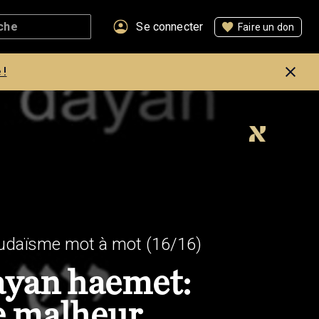
Se connecter
Faire un don
 !
 judaïsme mot à mot
(16/16)
ayan haemet:
e malheur