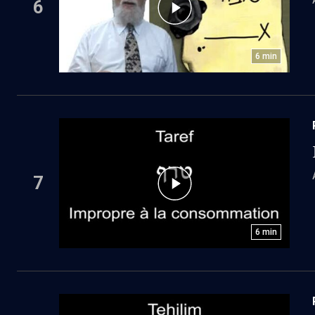
6
6
min
7
6
min