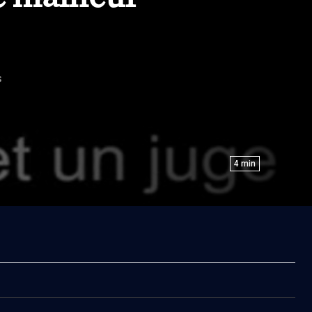
S
4
min