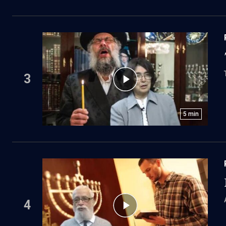
3
5
min
4