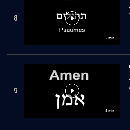
8
5
min
9
5
min