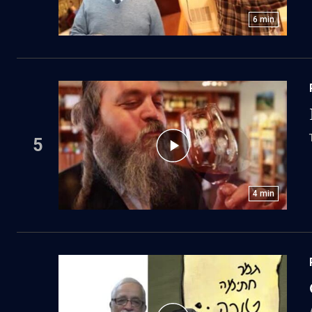
6
min
5
4
min