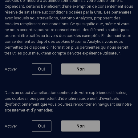
cookies de mesure d’audience sont soumis à votre consentement.
Cependant, certains bénéficient d’une exemption de consentement sous
réserve de satisfaire aux conditions posées par la CNIL. Les partenaires
VIE JUIVE
avec lesquels nous travaillons, Matomo Analytics, proposent des
Pensée juive et action sociale
(9/11)
cookies remplissant ces conditions. Ce qui signifie que, même si vous
ne nous accordez pas votre consentement, des éléments statistiques
Levinas et Platon: deux
pourront être traités au travers des cookies exemptés. En donnant votre
consentement au dépôt des cookies Matomo Analytics vous nous
conceptions de l'enseignement
permettez de disposer d’information plus pertinentes qui nous seront
très utiles pour mieux tenir compte de votre expérience utilisateur.
Sacha
Mandelcwajg
, docteur en philosophie
Oui
Non
Activer
18 février 2010
CONFÉRENCES
•
COURS
•
VIE JUIVE
Dans un souci d’amélioration continue de votre expérience utilisateur,
ces cookies nous permettent d’identifier rapidement d’éventuels
dysfonctionnement que vous pourriez rencontrer en naviguant sur notre
Ajouter
Partager
Télécharger l’audio
J’aime
site internet et d’y remédier.
Oui
Non
Activer
Episodes
Contenus associés
Intervenants
Organ