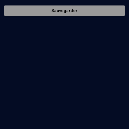
Sauvegarder
99
min
Pensée juive et action sociale
(1/11)
Maître et élève: l'art d'apprendre
Claude Sultan
73
min