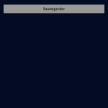
Sauvegarder
32
min
Presque juif
(1/11)
Laure Adler: on me croit juive et ça me convient
parfaitement
Laure Adler
, Ruben Honigmann