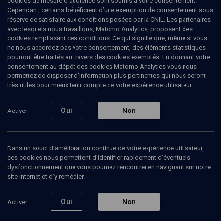
cookies de mesure d’audience sont soumis à votre consentement.
Cependant, certains bénéficient d’une exemption de consentement sous
mon exil vietnamien"
réserve de satisfaire aux conditions posées par la CNIL. Les partenaires
avec lesquels nous travaillons, Matomo Analytics, proposent des
cookies remplissant ces conditions. Ce qui signifie que, même si vous
Presque juif
ne nous accordez pas votre consentement, des éléments statistiques
pourront être traités au travers des cookies exemptés. En donnant votre
Sabine
Huynh
, traductrice
consentement au dépôt des cookies Matomo Analytics vous nous
Ruben
Honigmann
, journaliste
permettez de disposer d’information plus pertinentes qui nous seront
très utiles pour mieux tenir compte de votre expérience utilisateur.
23 avril 2026
Oui
Non
Activer
Pause
Dans un souci d’amélioration continue de votre expérience utilisateur,
4
ces cookies nous permettent d’identifier rapidement d’éventuels
dysfonctionnement que vous pourriez rencontrer en naviguant sur notre
Ajouter
Partager
Télécharger l’audio
J’aime
site internet et d’y remédier.
Episodes
Intervenants
Oui
Organisateurs
Non
Activer