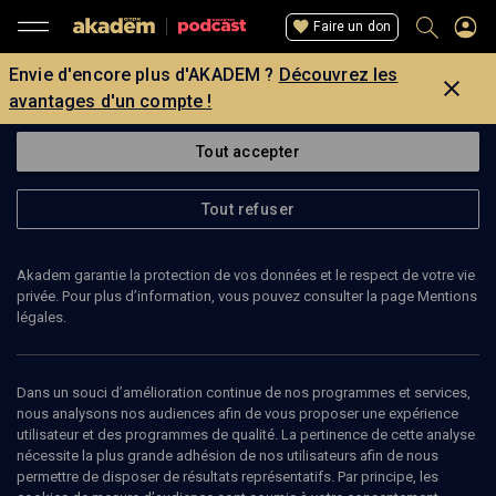
Faire un don
Envie d'encore plus d'AKADEM ?
Découvrez les
avantages d'un compte !
Tout accepter
Tout refuser
Akadem garantie la protection de vos données et le respect de votre vie
privée. Pour plus d’information, vous pouvez consulter la page Mentions
légales.
43
min
Dans un souci d’amélioration continue de nos programmes et services,
ENTRETIEN
nous analysons nos audiences afin de vous proposer une expérience
utilisateur et des programmes de qualité. La pertinence de cette analyse
Presque juif
(10/11)
nécessite la plus grande adhésion de nos utilisateurs afin de nous
permettre de disposer de résultats représentatifs. Par principe, les
Sabine Huynh: "Israël a mis fin à