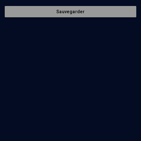
Sauvegarder
21
min
Torat Eretz Israël
(1/8)
La Tora de Sion, une voix pour le monde
René-Samuel Sirat
39
min