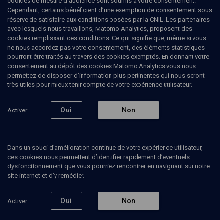
cookies de mesure d’audience sont soumis à votre consentement.
Cependant, certains bénéficient d’une exemption de consentement sous
réserve de satisfaire aux conditions posées par la CNIL. Les partenaires
LIMOUD
avec lesquels nous travaillons, Matomo Analytics, proposent des
Torat Eretz Israël
(4/8)
cookies remplissant ces conditions. Ce qui signifie que, même si vous
ne nous accordez pas votre consentement, des éléments statistiques
Manitou, la Cabale et lumières
pourront être traités au travers des cookies exemptés. En donnant votre
consentement au dépôt des cookies Matomo Analytics vous nous
du retour
permettez de disposer d’information plus pertinentes qui nous seront
très utiles pour mieux tenir compte de votre expérience utilisateur.
Yossef
Attoun
, enseignant à la Mi'hlala Yerouchalaïm
Oui
Non
Activer
14 février 2010
CONFÉRENCES
•
COURS
•
LIMOUD
Dans un souci d’amélioration continue de votre expérience utilisateur,
ces cookies nous permettent d’identifier rapidement d’éventuels
dysfonctionnement que vous pourriez rencontrer en naviguant sur notre
Ajouter
Partager
Télécharger l’audio
J’aime
site internet et d’y remédier.
Oui
Non
Activer
Episodes
Contenus associés
Intervenants
Organ