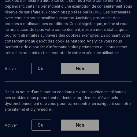
cookies de mesure d’audience sont soumis à votre consentement.
Cependant, certains bénéficient d’une exemption de consentement sous
réserve de satisfaire aux conditions posées par la CNIL. Les partenaires
avec lesquels nous travaillons, Matomo Analytics, proposent des
cookies remplissant ces conditions. Ce qui signifie que, même si vous
ne nous accordez pas votre consentement, des éléments statistiques
pourront être traités au travers des cookies exemptés. En donnant votre
consentement au dépôt des cookies Matomo Analytics vous nous
permettez de disposer d’information plus pertinentes qui nous seront
Abonnez-vous à notre newsletter
très utiles pour mieux tenir compte de votre expérience utilisateur.
Oui
Non
Activer
Envoyer
Dans un souci d’amélioration continue de votre expérience utilisateur,
ces cookies nous permettent d’identifier rapidement d’éventuels
dysfonctionnement que vous pourriez rencontrer en naviguant sur notre
site internet et d’y remédier.
Nos Chaines
Qui sommes-nous ?
Oui
Non
Activer
Société
La rédaction