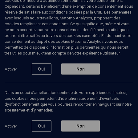
cookies de mesure d’audience sont soumis à votre consentement.
Cependant, certains bénéficient d’une exemption de consentement sous
réserve de satisfaire aux conditions posées par la CNIL. Les partenaires
avec lesquels nous travaillons, Matomo Analytics, proposent des
cookies remplissant ces conditions. Ce qui signifie que, même si vous
ne nous accordez pas votre consentement, des éléments statistiques
pourront être traités au travers des cookies exemptés. En donnant votre
consentement au dépôt des cookies Matomo Analytics vous nous
permettez de disposer d’information plus pertinentes qui nous seront
Abonnez-vous à notre newsletter
très utiles pour mieux tenir compte de votre expérience utilisateur.
Oui
Non
Activer
Envoyer
Dans un souci d’amélioration continue de votre expérience utilisateur,
ces cookies nous permettent d’identifier rapidement d’éventuels
dysfonctionnement que vous pourriez rencontrer en naviguant sur notre
site internet et d’y remédier.
Nos Chaines
Qui sommes-nous ?
Oui
Non
Activer
Société
La rédaction