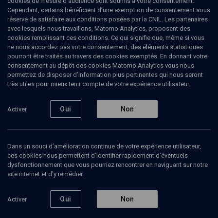
cookies de mesure d’audience sont soumis à votre consentement.
Cependant, certains bénéficient d’une exemption de consentement sous
réserve de satisfaire aux conditions posées par la CNIL. Les partenaires
avec lesquels nous travaillons, Matomo Analytics, proposent des
cookies remplissant ces conditions. Ce qui signifie que, même si vous
ne nous accordez pas votre consentement, des éléments statistiques
pourront être traités au travers des cookies exemptés. En donnant votre
consentement au dépôt des cookies Matomo Analytics vous nous
permettez de disposer d’information plus pertinentes qui nous seront
Abonnez-vous à notre newsletter
très utiles pour mieux tenir compte de votre expérience utilisateur.
Oui
Non
Activer
Envoyer
Dans un souci d’amélioration continue de votre expérience utilisateur,
ces cookies nous permettent d’identifier rapidement d’éventuels
dysfonctionnement que vous pourriez rencontrer en naviguant sur notre
site internet et d’y remédier.
Nos Chaines
Qui sommes-nous ?
Oui
Non
Activer
Société
La rédaction