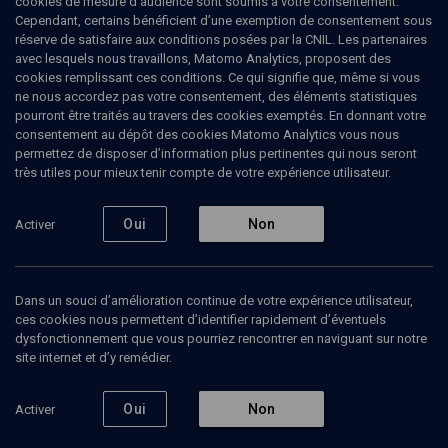
cookies de mesure d’audience sont soumis à votre consentement.
Cependant, certains bénéficient d’une exemption de consentement sous
réserve de satisfaire aux conditions posées par la CNIL. Les partenaires
avec lesquels nous travaillons, Matomo Analytics, proposent des
cookies remplissant ces conditions. Ce qui signifie que, même si vous
ne nous accordez pas votre consentement, des éléments statistiques
pourront être traités au travers des cookies exemptés. En donnant votre
consentement au dépôt des cookies Matomo Analytics vous nous
permettez de disposer d’information plus pertinentes qui nous seront
Abonnez-vous à notre newsletter
très utiles pour mieux tenir compte de votre expérience utilisateur.
Oui
Non
Activer
Envoyer
Dans un souci d’amélioration continue de votre expérience utilisateur,
ces cookies nous permettent d’identifier rapidement d’éventuels
dysfonctionnement que vous pourriez rencontrer en naviguant sur notre
site internet et d’y remédier.
Nos Chaines
Qui sommes-nous ?
Oui
Non
Activer
Société
La rédaction