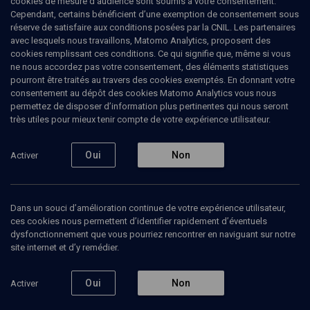
cookies de mesure d’audience sont soumis à votre consentement.
Cependant, certains bénéficient d’une exemption de consentement sous
réserve de satisfaire aux conditions posées par la CNIL. Les partenaires
avec lesquels nous travaillons, Matomo Analytics, proposent des
cookies remplissant ces conditions. Ce qui signifie que, même si vous
ne nous accordez pas votre consentement, des éléments statistiques
pourront être traités au travers des cookies exemptés. En donnant votre
consentement au dépôt des cookies Matomo Analytics vous nous
permettez de disposer d’information plus pertinentes qui nous seront
Abonnez-vous à notre newsletter
très utiles pour mieux tenir compte de votre expérience utilisateur.
Oui
Non
Activer
Envoyer
Dans un souci d’amélioration continue de votre expérience utilisateur,
ces cookies nous permettent d’identifier rapidement d’éventuels
dysfonctionnement que vous pourriez rencontrer en naviguant sur notre
site internet et d’y remédier.
Nos Chaines
Qui sommes-nous ?
Oui
Non
Activer
Société
La rédaction