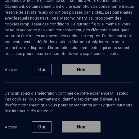
cookies de mesure d’audience sont soumis à votre consentement.
Cependant, certains bénéficient d’une exemption de consentement sous
réserve de satisfaire aux conditions posées par la CNIL. Les partenaires
avec lesquels nous travaillons, Matomo Analytics, proposent des
cookies remplissant ces conditions. Ce qui signifie que, même si vous
ne nous accordez pas votre consentement, des éléments statistiques
pourront être traités au travers des cookies exemptés. En donnant votre
consentement au dépôt des cookies Matomo Analytics vous nous
permettez de disposer d’information plus pertinentes qui nous seront
Abonnez-vous à notre newsletter
très utiles pour mieux tenir compte de votre expérience utilisateur.
Oui
Non
Activer
Envoyer
Dans un souci d’amélioration continue de votre expérience utilisateur,
ces cookies nous permettent d’identifier rapidement d’éventuels
dysfonctionnement que vous pourriez rencontrer en naviguant sur notre
site internet et d’y remédier.
Nos Chaines
Qui sommes-nous ?
Oui
Non
Activer
Société
La rédaction