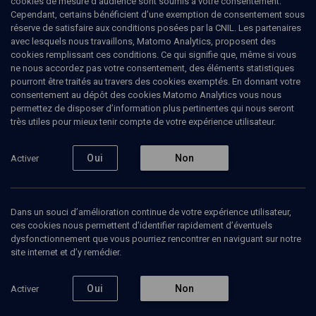
cookies de mesure d’audience sont soumis à votre consentement.
Cependant, certains bénéficient d’une exemption de consentement sous
réserve de satisfaire aux conditions posées par la CNIL. Les partenaires
avec lesquels nous travaillons, Matomo Analytics, proposent des
cookies remplissant ces conditions. Ce qui signifie que, même si vous
ne nous accordez pas votre consentement, des éléments statistiques
pourront être traités au travers des cookies exemptés. En donnant votre
consentement au dépôt des cookies Matomo Analytics vous nous
permettez de disposer d’information plus pertinentes qui nous seront
Abonnez-vous à notre newsletter
très utiles pour mieux tenir compte de votre expérience utilisateur.
Oui
Non
Activer
Envoyer
Dans un souci d’amélioration continue de votre expérience utilisateur,
ces cookies nous permettent d’identifier rapidement d’éventuels
dysfonctionnement que vous pourriez rencontrer en naviguant sur notre
site internet et d’y remédier.
Nos Chaines
Qui sommes-nous ?
Oui
Non
Activer
Société
La rédaction