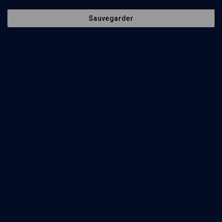
Psychanalyse éthique (1/2)
Sauvegarder
PHILOSOPHIE
Les identités
Daniel Sibony
Regarder
La famille, école du lien social