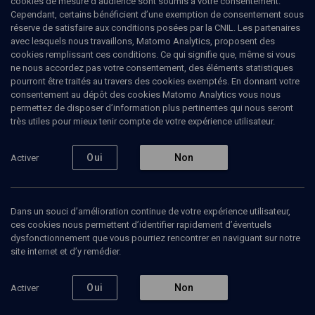
cookies de mesure d’audience sont soumis à votre consentement.
ENTRETIEN
Cependant, certains bénéficient d’une exemption de consentement sous
réserve de satisfaire aux conditions posées par la CNIL. Les partenaires
Aldo Naouri, "Juif de nulle part"
avec lesquels nous travaillons, Matomo Analytics, proposent des
cookies remplissant ces conditions. Ce qui signifie que, même si vous
De Benghazi à Paris
ne nous accordez pas votre consentement, des éléments statistiques
pourront être traités au travers des cookies exemptés. En donnant votre
consentement au dépôt des cookies Matomo Analytics vous nous
Antoine
Mercier
, Journaliste
permettez de disposer d’information plus pertinentes qui nous seront
Aldo
Naouri
, pédiatre
très utiles pour mieux tenir compte de votre expérience utilisateur.
18 avril 2016
Oui
Non
Activer
PORTRAITS
•
HISTOIRE
•
MAGAZINE
2
Dans un souci d’amélioration continue de votre expérience utilisateur,
Ajouter
Partager
Télécharger l’audio
J’aime
ces cookies nous permettent d’identifier rapidement d’éventuels
dysfonctionnement que vous pourriez rencontrer en naviguant sur notre
site internet et d’y remédier.
Contenus associés
Intervenants
Organisateurs
Oui
Non
Activer