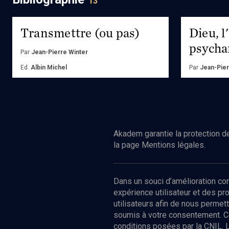
13
foules, les 
psychanalys
comprendre
Transmettre (ou pas)
Dieu, l
l'inconscient
psycha
Par
Jean-Pierre Winter
Ed.
Albin Michel
Par
Jean-Pier
Ed.
Bayard
Acheter
Achete
Akadem garantie la protection de
la page Mentions légales.
Dans un souci d’amélioration c
expérience utilisateur et des p
utilisateurs afin de nous permet
soumis à votre consentement. C
conditions posées par la CNIL. 