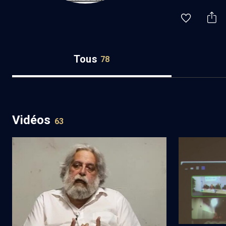
Tous
78
Vidéos
63
Hannah Arendt versus Freud : la
La passion 
question de la responsabilité - Cours
N°9/9