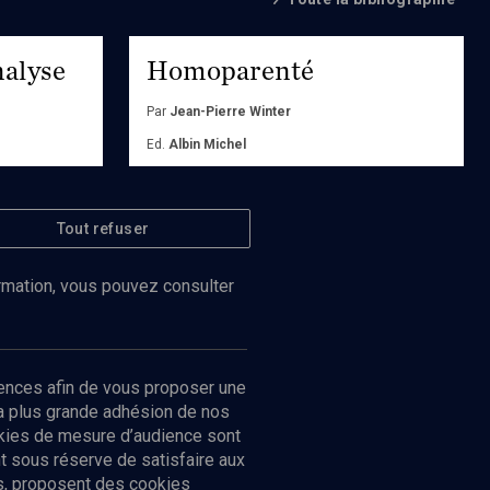
nalyse
Homoparenté
Par
Jean-Pierre Winter
Ed.
Albin Michel
Acheter
Tout refuser
ormation, vous pouvez consulter
ences afin de vous proposer une
la plus grande adhésion de nos
ookies de mesure d’audience sont
 sous réserve de satisfaire aux
cs, proposent des cookies