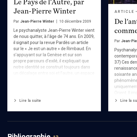
Le Pays de l'Autre, par
Jean-Pierre Winter
ARTICLE
De l'a
Par
Jean-Pierre Winter
10 décembre 2009
comme 
Le psychanalyste Jean-Pierre Winter vient
de nous quitter, à l'âge de 74 ans. En 2009,
Par
Jean-Pie
il signait pour la revue Pardès un article
sur le « Je est un autre » de Rimbaud. En
Psychanalys
s’appuyant sur la Genèse et sur son
contempora
propre parcours d’exilé, il expliquait que
37) Ces der
notre identité se construit toujours dans
renaissance
un décalage entre soi et l’autre, un espace
soixante an
intérieur où l’inconscient nous échappe et
phénomène 
nous façonne.
uniquement 
Orient. Il i
européenne.
Lire la suite
Lire la su
caducs son
mythes arch
à un « retou
chose de to
problème est
Bibliographie
concerne é