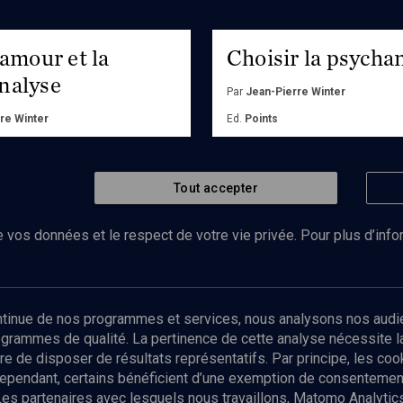
symboles les plus courants. La
e peut-elle nous aider à
 ce qui se trame dans
'amour et la
Choisir la psycha
 collectif ?
nalyse
Par
Jean-Pierre Winter
re Winter
Ed.
Points
Acheter
r
Tout accepter
 vos données et le respect de votre vie privée. Pour plus d’inf
Abonnez-vous à notre newsletter
ontinue de nos programmes et services, nous analysons nos audi
rogrammes de qualité. La pertinence de cette analyse nécessite 
Envoyer
tre de disposer de résultats représentatifs. Par principe, les c
ependant, certains bénéficient d’une exemption de consentement
Les partenaires avec lesquels nous travaillons, Matomo Analyti