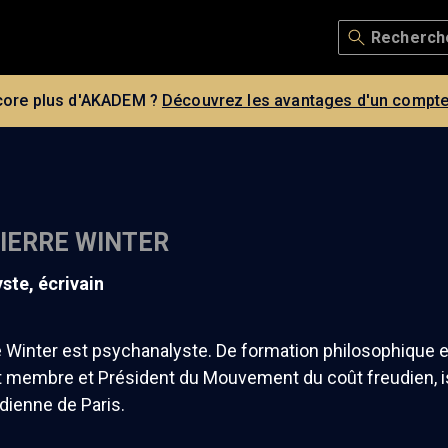
core plus d'AKADEM ?
Découvrez les avantages d'un compte
IERRE WINTER
yste, écrivain
 Winter est psychanalyste. De formation philosophique et
st membre et Président du Mouvement du coût freudien, is
udienne de Paris.