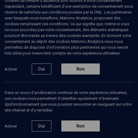
cookies de mesure d’audience sont soumis à votre consentement.
Cependant, certains bénéficient d’une exemption de consentement sous
réserve de satisfaire aux conditions posées par la CNIL. Les partenaires
avec lesquels nous travaillons, Matomo Analytics, proposent des
cookies remplissant ces conditions. Ce qui signifie que, même si vous
Ajouter
Partager
J’aime
ne nous accordez pas votre consentement, des éléments statistiques
pourront être traités au travers des cookies exemptés. En donnant votre
consentement au dépôt des cookies Matomo Analytics vous nous
Tous
23
Vidéos
23
permettez de disposer d’information plus pertinentes qui nous seront
très utiles pour mieux tenir compte de votre expérience utilisateur.
Oui
Non
Activer
Vidéos
23
La prise en charge
Un
Vœux 
Dans un souci d’amélioration continue de votre expérience utilisateur,
médicale et spirituelle
homme
Hacha
là où il n'y
ces cookies nous permettent d’identifier rapidement d’éventuels
avait plus
dysfonctionnement que vous pourriez rencontrer en naviguant sur notre
d'homme
site internet et d’y remédier.
Oui
Non
Activer
VIE JUIVE
CULTURE
VIE JUIVE
Quelle réponse juive à la
Hommage au Grand
Les juifs