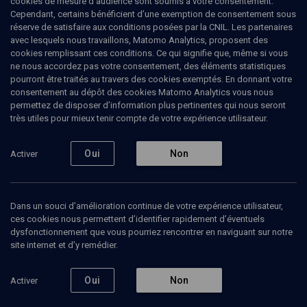
cookies de mesure d’audience sont soumis à votre consentement.
Cependant, certains bénéficient d’une exemption de consentement sous
réserve de satisfaire aux conditions posées par la CNIL. Les partenaires
CULTURE
avec lesquels nous travaillons, Matomo Analytics, proposent des
Festival des cultures juives 7e édition
cookies remplissant ces conditions. Ce qui signifie que, même si vous
(5/22)
ne nous accordez pas votre consentement, des éléments statistiques
pourront être traités au travers des cookies exemptés. En donnant votre
Les Juifs et le rock : passeurs et
consentement au dépôt des cookies Matomo Analytics vous nous
permettez de disposer d’information plus pertinentes qui nous seront
migrants
très utiles pour mieux tenir compte de votre expérience utilisateur.
David
Taugis
, journaliste
Oui
Non
Activer
27 juin 2011
CULTURE
•
CONFÉRENCES
•
CONCERT
Dans un souci d’amélioration continue de votre expérience utilisateur,
ces cookies nous permettent d’identifier rapidement d’éventuels
dysfonctionnement que vous pourriez rencontrer en naviguant sur notre
site internet et d’y remédier.
Ajouter
Partager
Télécharger l’audio
J’aime
Oui
Non
Activer
Episodes
Contenus associés
Intervenants
Organ