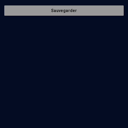
Sauvegarder
66
min
Festival des cultures juives 7e édition
(1/22)
Le yiddish voyage en chansons
Salomon Bielasiak
53
min