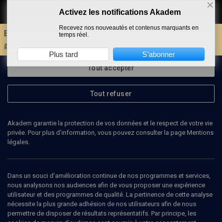
Activez les notifications Akadem
Faire un don
Recevez nos nouveautés et contenus marquants en
Envie d'encore plus d'AKADEM ?
Découvrez les
temps réel.
avantages d'un compte !
Plus tard
S’abonner
Tout accepter
Tout refuser
Akadem garantie la protection de vos données et le respect de votre vie
privée. Pour plus d’information, vous pouvez consulter la page Mentions
légales.
Dans un souci d’amélioration continue de nos programmes et services,
nous analysons nos audiences afin de vous proposer une expérience
utilisateur et des programmes de qualité. La pertinence de cette analyse
nécessite la plus grande adhésion de nos utilisateurs afin de nous
54
min
permettre de disposer de résultats représentatifs. Par principe, les