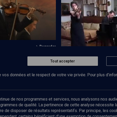
la musique classique - n° 1
Concert - n° 4
Regarder
Nigun et danse macabre
Tout accepter
CULTURE
"Romantisme hébraïque"
 vos données et le respect de votre vie privée. Pour plus d’inf
Abonnez-vous à notre newsletter
ontinue de nos programmes et services, nous analysons nos audi
rogrammes de qualité. La pertinence de cette analyse nécessite 
Envoyer
tre de disposer de résultats représentatifs. Par principe, les c
ependant, certains bénéficient d’une exemption de consentement