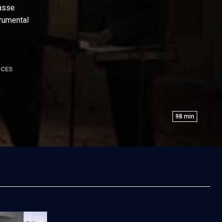
basse
rumental
NCES
98
min