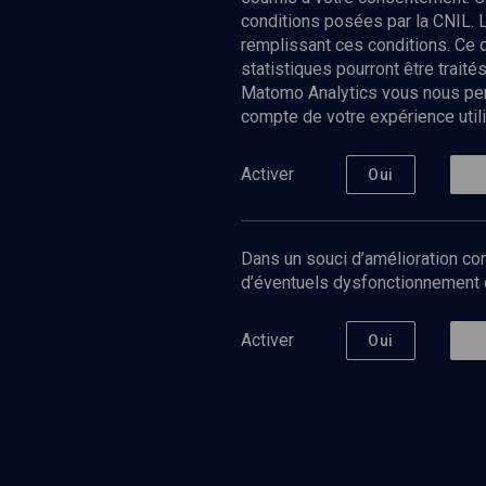
conditions posées par la CNIL. 
remplissant ces conditions. Ce
statistiques pourront être trai
Matomo Analytics vous nous perm
compte de votre expérience utili
Nos Chain
Société
Histoire
Activer
Oui
Culture
Limoud
Université
Dans un souci d’amélioration con
Podcast
d’éventuels dysfonctionnement qu
Activer
Oui
©
2026
Akadem.org - Tous droits réservés.