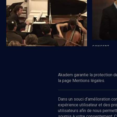
Compositeurs juifs américains des années
Au coeur de 
30 - n° 5
CONCERT
Kol Nidrei, 
Regarder
CULTURE
Concert: Bernstein, Barber, Copland,
Weill
Akadem garantie la protection de
la page Mentions légales.
Dans un souci d’amélioration c
expérience utilisateur et des p
utilisateurs afin de nous permet
soumis à votre consentement. C