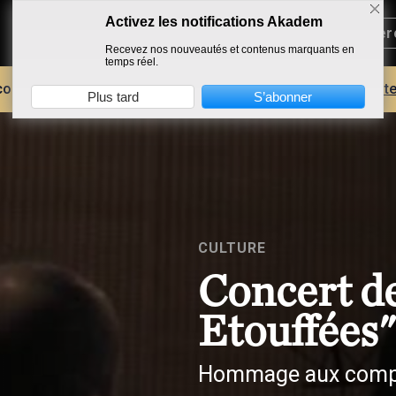
Activez les notifications Akadem
Recevez nos nouveautés et contenus marquants en
temps réel.
core plus d'AKADEM ?
Découvrez les avantages d'un compte
Plus tard
S’abonner
CULTURE
Concert de
Etouffées"
Hommage aux compos