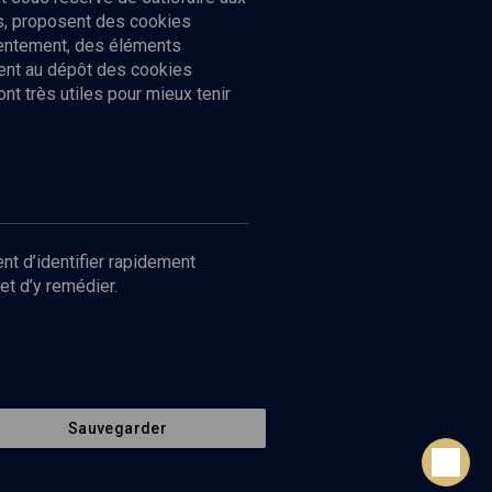
cs, proposent des cookies
sentement, des éléments
ment au dépôt des cookies
t très utiles pour mieux tenir
Suivez-nous
nnées
nt d’identifier rapidement
et d’y remédier.
Sauvegarder
Retour en haut de page