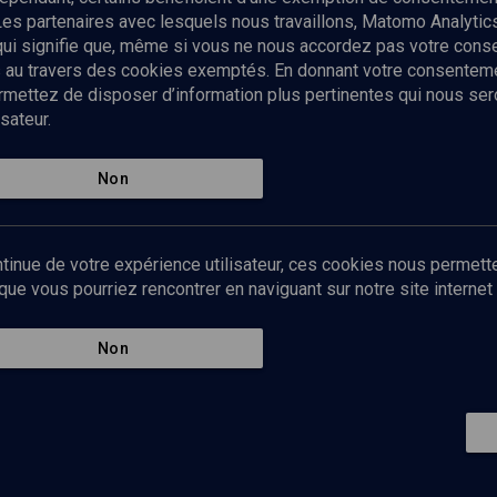
Les partenaires avec lesquels nous travaillons, Matomo Analyti
 qui signifie que, même si vous ne nous accordez pas votre con
tés au travers des cookies exemptés. En donnant votre consente
ettez de disposer d’information plus pertinentes qui nous seron
sateur.
es
Qui sommes-nous ?
La rédaction
Nos soutiens
Non
Politique de protection des do
personnelles
Mentions légales
tinue de votre expérience utilisateur, ces cookies nous permette
Contact
e vous pourriez rencontrer en naviguant sur notre site internet 
Newsletter
Non