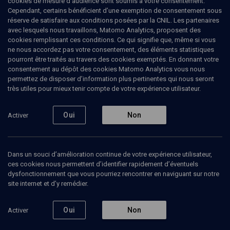
cookies de mesure d’audience sont soumis à votre consentement.
être antisémite"
Cependant, certains bénéficient d’une exemption de consentement sous
réserve de satisfaire aux conditions posées par la CNIL. Les partenaires
avec lesquels nous travaillons, Matomo Analytics, proposent des
Les Judeobsessions de Guillaume Erner
cookies remplissant ces conditions. Ce qui signifie que, même si vous
ne nous accordez pas votre consentement, des éléments statistiques
Steve
Jourdin
, journaliste
pourront être traités au travers des cookies exemptés. En donnant votre
Guillaume
Erner
, journaliste France Culture
consentement au dépôt des cookies Matomo Analytics vous nous
permettez de disposer d’information plus pertinentes qui nous seront
17 janvier 2025
très utiles pour mieux tenir compte de votre expérience utilisateur.
ANTISÉMITISME
Oui
Non
Activer
2
Ajouter
Partager
Télécharger l’audio
J’aime
Dans un souci d’amélioration continue de votre expérience utilisateur,
ces cookies nous permettent d’identifier rapidement d’éventuels
dysfonctionnement que vous pourriez rencontrer en naviguant sur notre
Intervenants
Organisateurs
Bibliographie
site internet et d’y remédier.
Oui
Non
Activer
STEVE JOURDIN