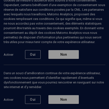
cookies de mesure d’audience sont soumis à votre consentement.
européen
Cependant, certains bénéficient d’une exemption de consentement sous
réserve de satisfaire aux conditions posées par la CNIL. Les partenaires
avec lesquels nous travaillons, Matomo Analytics, proposent des
IA, Bardella et fuite des cerveaux
cookies remplissant ces conditions. Ce qui signifie que, même si vous
ne nous accordez pas votre consentement, des éléments statistiques
Philippe
Aghion
, Economiste
pourront être traités au travers des cookies exemptés. En donnant votre
consentement au dépôt des cookies Matomo Analytics vous nous
24 juin 2026
permettez de disposer d’information plus pertinentes qui nous seront
très utiles pour mieux tenir compte de votre expérience utilisateur.
3
Oui
Non
Activer
Ajouter
Partager
Télécharger l’audio
J’aime
Dans un souci d’amélioration continue de votre expérience utilisateur,
Contenus associés
Intervenants
Organisateurs
ces cookies nous permettent d’identifier rapidement d’éventuels
dysfonctionnement que vous pourriez rencontrer en naviguant sur notre
site internet et d’y remédier.
Tora et politique (1/2)
Oui
Non
Activer