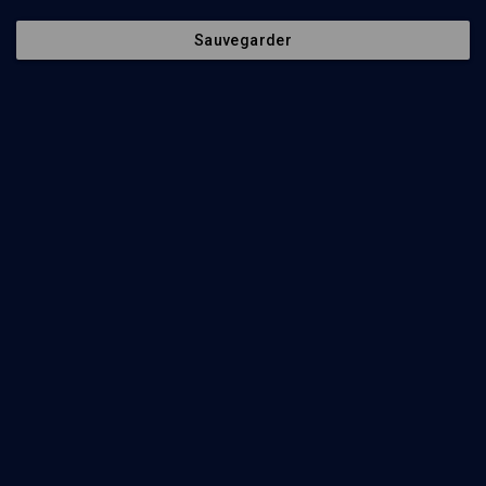
Sauvegarder
PHILOSOPHIE
Le correctif divin à l'économie
Avraham Weingort
Regarder
L'économie israélienne en 2006