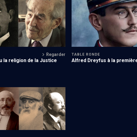
'un dreyfusard (3/3)
"Je" pour tenir tête à ceux qui v
l'anéantir
Regarder
TABLE RONDE
 la religion de la Justice
Alfred Dreyfus à la premiè
l’affaire Dreyfus (2/3)