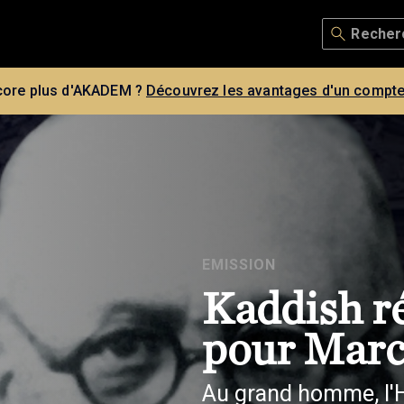
core plus d'AKADEM ?
Découvrez les avantages d'un compte
EMISSION
Kaddish r
pour Marc
Au grand homme, l'H