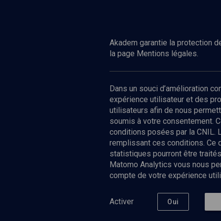
Regarder
CULTURE
COLLOQUE
Les israélites, un roman français
Israélites, i
Akadem garantie la protection de
la page Mentions légales.
Dans un souci d’amélioration c
expérience utilisateur et des p
utilisateurs afin de nous permet
soumis à votre consentement. C
conditions posées par la CNIL. 
remplissant ces conditions. Ce
statistiques pourront être trai
Matomo Analytics vous nous perm
compte de votre expérience utili
Nos Chain
Société
Histoire
Activer
Oui
Culture