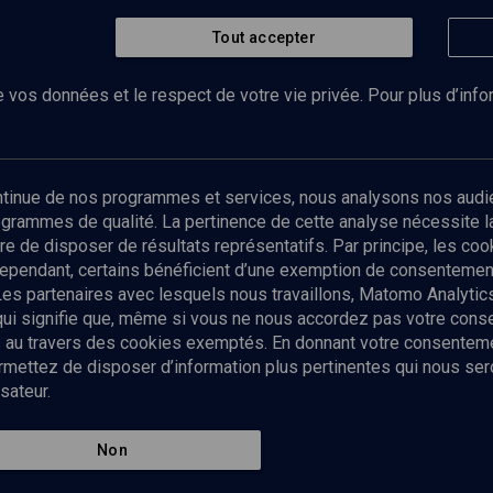
Tout accepter
Regarder
ntellectuels et notables
 vos données et le respect de votre vie privée. Pour plus d’inf
Abonnez-vous à notre newsletter
ontinue de nos programmes et services, nous analysons nos audi
rogrammes de qualité. La pertinence de cette analyse nécessite 
Envoyer
tre de disposer de résultats représentatifs. Par principe, les c
ependant, certains bénéficient d’une exemption de consentement
Les partenaires avec lesquels nous travaillons, Matomo Analyti
 qui signifie que, même si vous ne nous accordez pas votre con
tés au travers des cookies exemptés. En donnant votre consente
ettez de disposer d’information plus pertinentes qui nous seron
sateur.
es
Qui sommes-nous ?
La rédaction
Nos soutiens
Non
Politique de protection des do