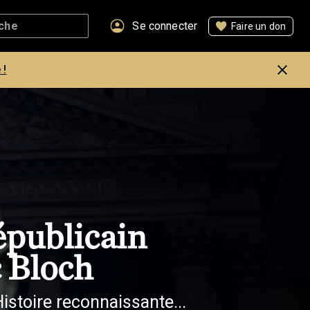
Se connecter
Faire un don
 !
épublicain
 Bloch
istoire reconnaissante...