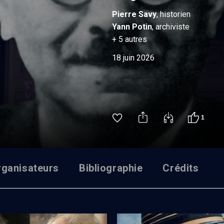
Pierre
Savy
, historien
Yann
Potin
, archiviste
+
5
autres
18 juin 2026
1
rganisateurs
Bibliographie
Crédits