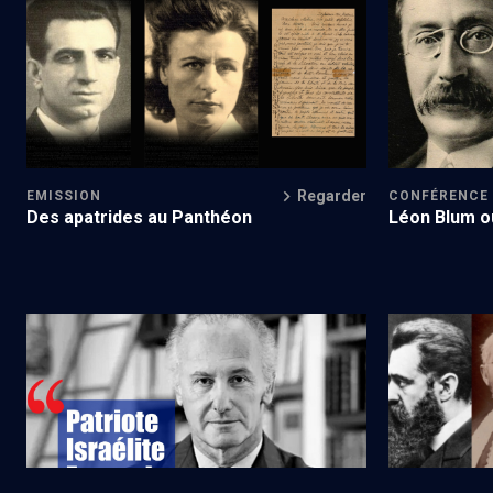
Manouchian et les 23 de l'Affiche rouge
La passion d
Regarder
EMISSION
CONFÉRENCE
Des apatrides au Panthéon
Léon Blum ou
Deux étés 44
Les Juifs et 