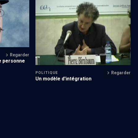
oulaient
Les intellectuels juifs de France et le
sionisme (14/16)
Regarder
re personne
Regarder
POLITIQUE
Un modèle d'intégration