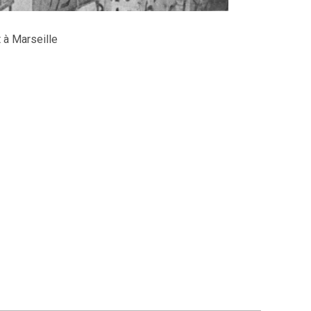
 à Marseille
et taudis de Je