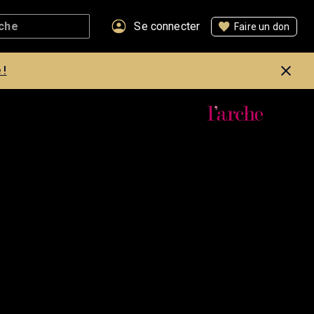
Se connecter
Faire un don
 !