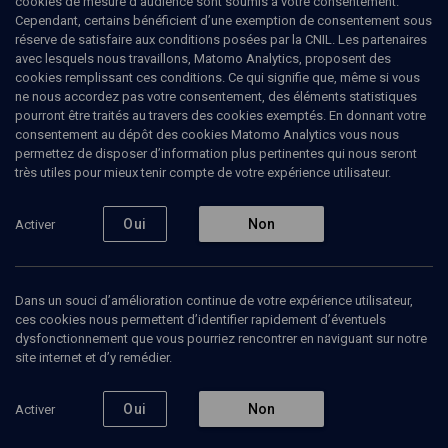
cookies de mesure d’audience sont soumis à votre consentement.
débat, c’est un symptôme
Cependant, certains bénéficient d’une exemption de consentement sous
réserve de satisfaire aux conditions posées par la CNIL. Les partenaires
avec lesquels nous travaillons, Matomo Analytics, proposent des
Des sadiques au cœur pur de Gérard Bensussan
cookies remplissant ces conditions. Ce qui signifie que, même si vous
ne nous accordez pas votre consentement, des éléments statistiques
Stéphane
Bou
, journaliste
pourront être traités au travers des cookies exemptés. En donnant votre
Gérard
Bensussan
, professeur de philosophie à l'Université
consentement au dépôt des cookies Matomo Analytics vous nous
Marc-Bloch de Strasbourg
permettez de disposer d’information plus pertinentes qui nous seront
très utiles pour mieux tenir compte de votre expérience utilisateur.
22 mai 2025
ANTISÉMITISME
•
7 OCTOBRE
•
Oui
Non
Activer
CONFLIT ISRAÉLO-PALESTINIEN
•
ANTISIONISME
2
Dans un souci d’amélioration continue de votre expérience utilisateur,
ces cookies nous permettent d’identifier rapidement d’éventuels
Ajouter
Partager
Télécharger l’audio
J’aime
dysfonctionnement que vous pourriez rencontrer en naviguant sur notre
site internet et d’y remédier.
Contenus associés
Intervenants
Organisateurs
Oui
Non
Activer