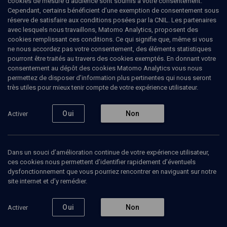
cookies de mesure d’audience sont soumis à votre consentement.
trauma de Kippour
Cependant, certains bénéficient d’une exemption de consentement sous
réserve de satisfaire aux conditions posées par la CNIL. Les partenaires
avec lesquels nous travaillons, Matomo Analytics, proposent des
50 ans après
cookies remplissant ces conditions. Ce qui signifie que, même si vous
ne nous accordez pas votre consentement, des éléments statistiques
Jacques
Tarnero
, documentariste
pourront être traités au travers des cookies exemptés. En donnant votre
Georges
Bensoussan
, historien
consentement au dépôt des cookies Matomo Analytics vous nous
+
1
autre
permettez de disposer d’information plus pertinentes qui nous seront
très utiles pour mieux tenir compte de votre expérience utilisateur.
02 juillet 2026
Oui
Non
Activer
Ajouter
Partager
Télécharger l’audio
J’aime
Dans un souci d’amélioration continue de votre expérience utilisateur,
ces cookies nous permettent d’identifier rapidement d’éventuels
dysfonctionnement que vous pourriez rencontrer en naviguant sur notre
Contenus associés
Intervenants
Organisateurs
site internet et d’y remédier.
Oui
Non
Activer
De criminel de guerre à éleveur de lapins