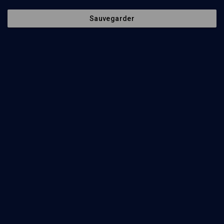
Sauvegarder
CULTURE
Eichmann à Buenos Aires, d'Ariel Magnus
Ariane Singer
Regarder
Portrait burlesque